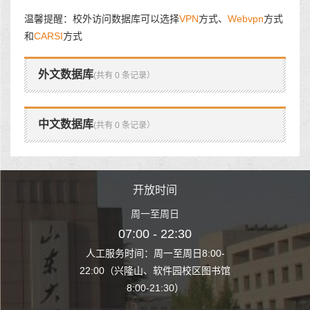
温馨提醒：校外访问数据库可以选择
VPN
方式、
Webvpn
方式
和
CARSI
方式
外文数据库
(共有 0 条记录）
中文数据库
(共有 0 条记录）
时间
开放时间
开
至周日
周一至周日
周一
 22:30
07:00 - 22:30
07:00
至周日8:00-
人工服务时间：周一至周日8:00-
人工服务时间：
、软件园校区图书馆
22:00（兴隆山、软件园校区图书馆
22:00（兴隆
1:30）
8:00-21:30）
8:00