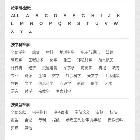
按字母检索：
ALL
A
B
C
D
E
F
G
H
I
J
K
L
M
N
O
P
Q
R
S
T
U
V
W
X
Y
Z
按学科检索：
全部学科
综合
材料
地球科学
电子与通讯
法律
管理学
工程技术
化学
化工
环境科学
航空航天
计算机
经济
交通运输
军事学
历史学
机械
教育
农业
能源
生物
数学
社会科学
天文学
土木建筑
物理
文学
信息科学
心理学
新闻
医学
艺术
语言
哲学
宗教学
生命科学
按类型检索：
全部文献
电子期刊
电子图书
学位论文
古籍
标准
报告
会议
专利
报纸
参考工具书/字典/手册
音像资料
资讯
其他