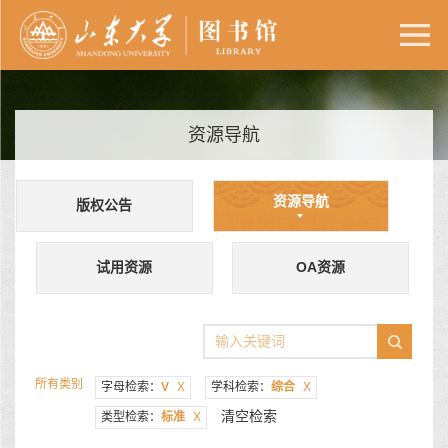
资源导航
资源导航
版权公告
试用资源
OA资源
所有类别
字母检索：
V
X
学科检索：
综合
X
清空检索
类型检索：
标准
X