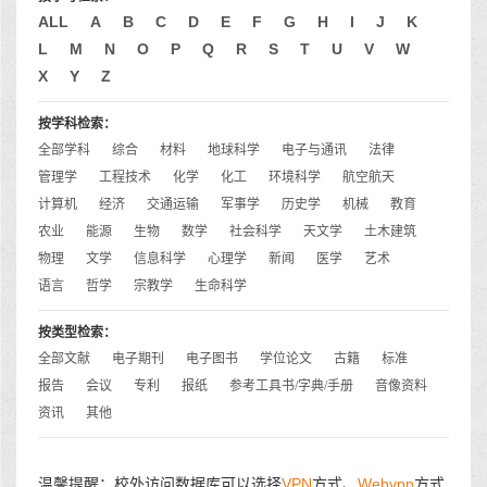
ALL
A
B
C
D
E
F
G
H
I
J
K
L
M
N
O
P
Q
R
S
T
U
V
W
X
Y
Z
按学科检索：
全部学科
综合
材料
地球科学
电子与通讯
法律
管理学
工程技术
化学
化工
环境科学
航空航天
计算机
经济
交通运输
军事学
历史学
机械
教育
农业
能源
生物
数学
社会科学
天文学
土木建筑
物理
文学
信息科学
心理学
新闻
医学
艺术
语言
哲学
宗教学
生命科学
按类型检索：
全部文献
电子期刊
电子图书
学位论文
古籍
标准
报告
会议
专利
报纸
参考工具书/字典/手册
音像资料
资讯
其他
温馨提醒：校外访问数据库可以选择
VPN
方式、
Webvpn
方式