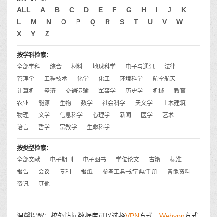
ALL
A
B
C
D
E
F
G
H
I
J
K
L
M
N
O
P
Q
R
S
T
U
V
W
X
Y
Z
按学科检索：
全部学科
综合
材料
地球科学
电子与通讯
法律
管理学
工程技术
化学
化工
环境科学
航空航天
计算机
经济
交通运输
军事学
历史学
机械
教育
农业
能源
生物
数学
社会科学
天文学
土木建筑
物理
文学
信息科学
心理学
新闻
医学
艺术
语言
哲学
宗教学
生命科学
按类型检索：
全部文献
电子期刊
电子图书
学位论文
古籍
标准
报告
会议
专利
报纸
参考工具书/字典/手册
音像资料
资讯
其他
温馨提醒：校外访问数据库可以选择
VPN
方式、
Webvpn
方式