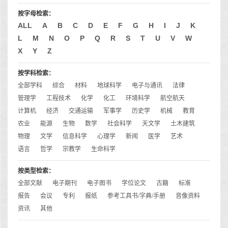
按字母检索：
ALL
A
B
C
D
E
F
G
H
I
J
K
L
M
N
O
P
Q
R
S
T
U
V
W
X
Y
Z
按学科检索：
全部学科
综合
材料
地球科学
电子与通讯
法律
管理学
工程技术
化学
化工
环境科学
航空航天
计算机
经济
交通运输
军事学
历史学
机械
教育
农业
能源
生物
数学
社会科学
天文学
土木建筑
物理
文学
信息科学
心理学
新闻
医学
艺术
语言
哲学
宗教学
生命科学
按类型检索：
全部文献
电子期刊
电子图书
学位论文
古籍
标准
报告
会议
专利
报纸
参考工具书/字典/手册
音像资料
资讯
其他