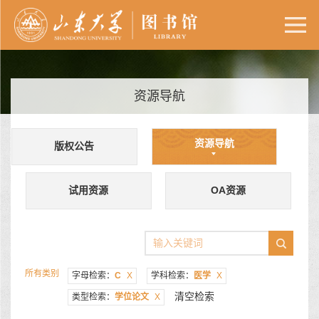
资源导航
资源导航
版权公告
试用资源
OA资源
所有类别
字母检索：
C
X
学科检索：
医学
X
清空检索
类型检索：
学位论文
X