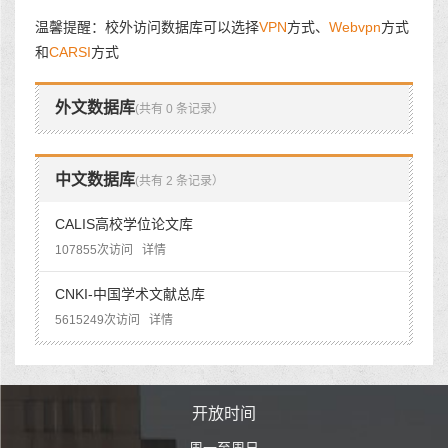
温馨提醒：校外访问数据库可以选择
VPN
方式、
Webvpn
方式
和
CARSI
方式
外文数据库
(共有 0 条记录）
中文数据库
(共有 2 条记录）
CALIS高校学位论文库
107855次访问
详情
CNKI-中国学术文献总库
5615249次访问
详情
时间
开放时间
开
至周日
周一至周日
周一