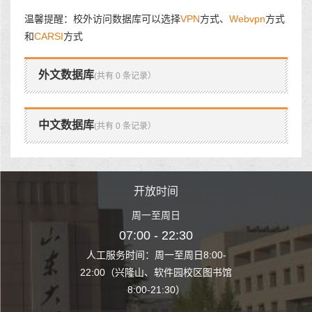
温馨提醒：校外访问数据库可以选择
VPN
方式、
Webvpn
方式
和
CARSI
方式
外文数据库
(共有 0 条记录）
中文数据库
(共有 0 条记录）
时间
开放时间
开
至周日
周一至周日
周一
 22:30
07:00 - 22:30
07:00
至周日8:00-
人工服务时间：周一至周日8:00-
人工服务时间：
、软件园校区图书馆
22:00（兴隆山、软件园校区图书馆
22:00（兴隆
1:30）
8:00-21:30）
8:00