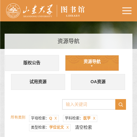
资源导航
资源导航
版权公告
试用资源
OA资源
所有类别
字母检索：
Q
X
学科检索：
医学
X
清空检索
类型检索：
学位论文
X