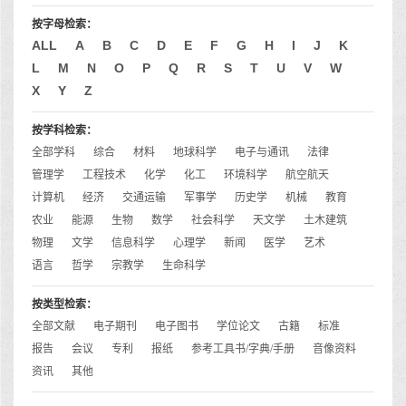
按字母检索：
ALL
A
B
C
D
E
F
G
H
I
J
K
L
M
N
O
P
Q
R
S
T
U
V
W
X
Y
Z
按学科检索：
全部学科
综合
材料
地球科学
电子与通讯
法律
管理学
工程技术
化学
化工
环境科学
航空航天
计算机
经济
交通运输
军事学
历史学
机械
教育
农业
能源
生物
数学
社会科学
天文学
土木建筑
物理
文学
信息科学
心理学
新闻
医学
艺术
语言
哲学
宗教学
生命科学
按类型检索：
全部文献
电子期刊
电子图书
学位论文
古籍
标准
报告
会议
专利
报纸
参考工具书/字典/手册
音像资料
资讯
其他