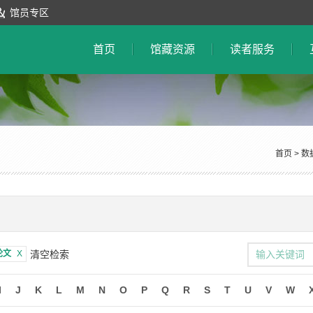
馆员专区
首页
馆藏资源
读者服务
首页
>
数
论文
X
清空检索
I
J
K
L
M
N
O
P
Q
R
S
T
U
V
W