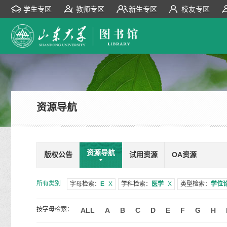
学生专区
教师专区
新生专区
校友专区
资源导航
资源导航
版权公告
试用资源
OA资源
所有类别
字母检索：
E
X
学科检索：
医学
X
类型检索：
学位
按字母检索：
ALL
A
B
C
D
E
F
G
H