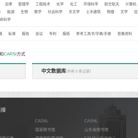
法律
管理学
工程技术
化学
化工
环境科学
航空航天
计算机
业
能源
生物
数学
社会科学
天文学
土木建筑
物理
文学
信
命科学
籍
标准
报告
会议
专利
报纸
参考工具书/字典/手册
音像资料
和
CARSI
方式
中文数据库
(共有 0 条记录）
链接
CADAL
CASHL
国家图书馆
山东省图书馆