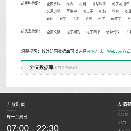
按学科检索：
全部学科
综合
材料
地球科学
电子与通讯
交通运输
军事学
历史学
机械
教育
农
新闻
医学
艺术
语言
哲学
宗教学
生
按类型检索：
全部文献
电子期刊
电子图书
学位论文
古
温馨提醒：校外访问数据库可以选择
VPN
方式、
Webvpn
方式
外文数据库
(共有 0 条记录）
开放时间
开放时间
友情
CALIS
周一至周日
周一至周日
NSTL
07:00 - 22:30
07:00 - 22:30