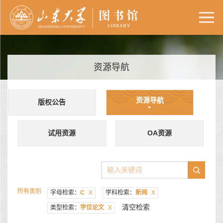
资源导航
资源导航
版权公告
试用资源
OA资源
所有类别
字母检索：
C
X
学科检索：
新闻
X
清空检索
类型检索：
学位论文
X