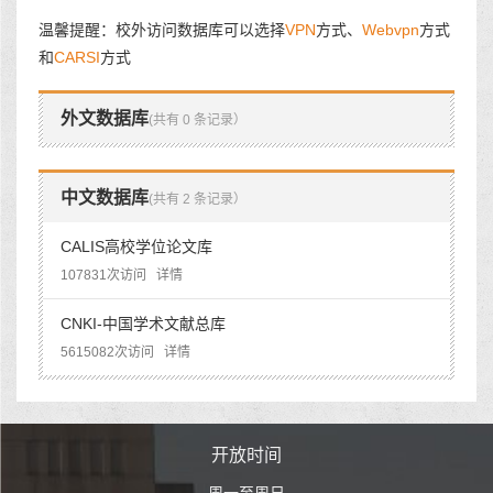
温馨提醒：校外访问数据库可以选择
VPN
方式、
Webvpn
方式
和
CARSI
方式
外文数据库
(共有 0 条记录）
中文数据库
(共有 2 条记录）
CALIS高校学位论文库
107831次访问
详情
CNKI-中国学术文献总库
5615082次访问
详情
时间
开放时间
开
至周日
周一至周日
周一