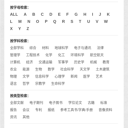
按字母检索：
ALL
A
B
C
D
E
F
G
H
I
J
K
L
M
N
O
P
Q
R
S
T
U
V
W
X
Y
Z
按学科检索：
全部学科
综合
材料
地球科学
电子与通讯
法律
管理学
工程技术
化学
化工
环境科学
航空航天
计算机
经济
交通运输
军事学
历史学
机械
教育
农业
能源
生物
数学
社会科学
天文学
土木建筑
物理
文学
信息科学
心理学
新闻
医学
艺术
语言
哲学
宗教学
生命科学
按类型检索：
全部文献
电子期刊
电子图书
学位论文
古籍
标准
报告
会议
专利
报纸
参考工具书/字典/手册
音像资料
资讯
其他