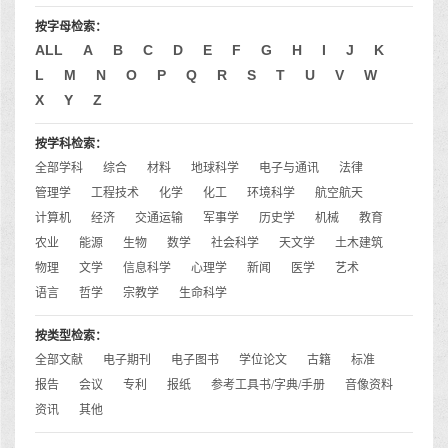
按字母检索：
ALL
A
B
C
D
E
F
G
H
I
J
K
L
M
N
O
P
Q
R
S
T
U
V
W
X
Y
Z
按学科检索：
全部学科
综合
材料
地球科学
电子与通讯
法律
管理学
工程技术
化学
化工
环境科学
航空航天
计算机
经济
交通运输
军事学
历史学
机械
教育
农业
能源
生物
数学
社会科学
天文学
土木建筑
物理
文学
信息科学
心理学
新闻
医学
艺术
语言
哲学
宗教学
生命科学
按类型检索：
全部文献
电子期刊
电子图书
学位论文
古籍
标准
报告
会议
专利
报纸
参考工具书/字典/手册
音像资料
资讯
其他