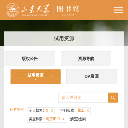
试用资源
版权公告
资源导航
试用资源
OA资源
所有类别
字母检索：
X
X
学科检索：
化工
X
清空检索
类型检索：
电子图书
X