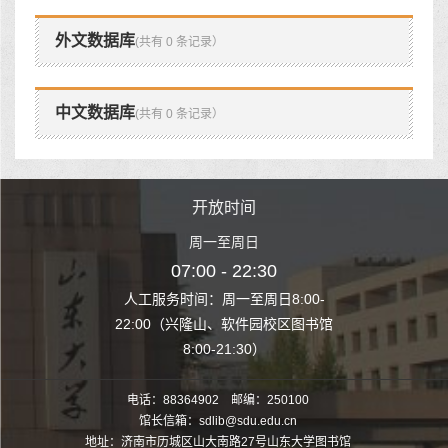
外文数据库
(共有 0 条记录）
中文数据库
(共有 0 条记录）
时间
开放时间
开
至周日
周一至周日
周一
 22:30
07:00 - 22:30
07:00
至周日8:00-
人工服务时间：周一至周日8:00-
人工服务时间：
、软件园校区图书馆
22:00（兴隆山、软件园校区图书馆
22:00（兴隆
1:30）
8:00-21:30）
8:00
电话：88364902 邮编：250100
馆长信箱：sdlib@sdu.edu.cn
地址：济南市历城区山大南路27号山东大学图书馆