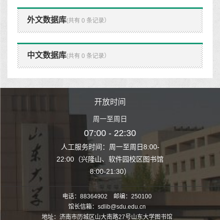
外文数据库
(共有 0 条记录）
中文数据库
(共有 0 条记录）
时间
开放时间
开
至周日
周一至周日
周一
 22:30
07:00 - 22:30
07:00
至周日8:00-
人工服务时间：周一至周日8:00-
人工服务时间：
、软件园校区图书馆
22:00（兴隆山、软件园校区图书馆
22:00（兴隆
1:30）
8:00-21:30）
8:00
电话：88364902 邮编：250100
馆长信箱：sdlib@sdu.edu.cn
地址：济南市历城区山大南路27号山东大学图书馆