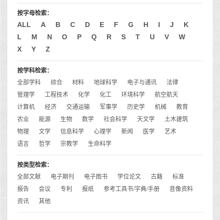
按字母检索：
ALL
A
B
C
D
E
F
G
H
I
J
K
L
M
N
O
P
Q
R
S
T
U
V
W
X
Y
Z
按学科检索：
全部学科
综合
材料
地球科学
电子与通讯
法律
管理学
工程技术
化学
化工
环境科学
航空航天
计算机
经济
交通运输
军事学
历史学
机械
教育
农业
能源
生物
数学
社会科学
天文学
土木建筑
物理
文学
信息科学
心理学
新闻
医学
艺术
语言
哲学
宗教学
生命科学
按类型检索：
全部文献
电子期刊
电子图书
学位论文
古籍
标准
报告
会议
专利
报纸
参考工具书/字典/手册
音像资料
资讯
其他