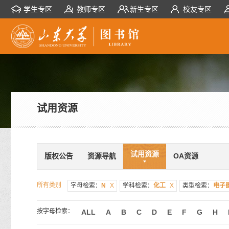
学生专区
教师专区
新生专区
校友专区
试用资源
试用资源
版权公告
资源导航
OA资源
所有类别
字母检索：
N
X
学科检索：
化工
X
类型检索：
电子
按字母检索：
ALL
A
B
C
D
E
F
G
H