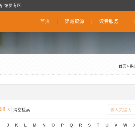
馆员专区
首页
馆藏资源
读者服务
首页
>
数
图书
X
清空检索
I
J
K
L
M
N
O
P
Q
R
S
T
U
V
W