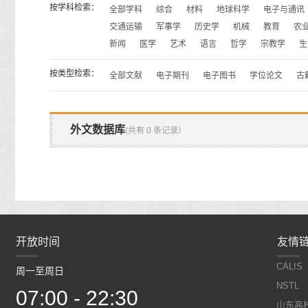
按学科检索：
全部学科
综合
材料
地球科学
电子与通讯
交通运输
军事学
历史学
机械
教育
农
新闻
医学
艺术
语言
哲学
宗教学
生
按类型检索：
全部文献
电子期刊
电子图书
学位论文
古
外文数据库
(共有 0 条记录）
开放时间
开放时间
友情
CALIS
周一至周日
周一至周日
NSTL
07:00 - 22:30
07:00 - 22:30
山东高