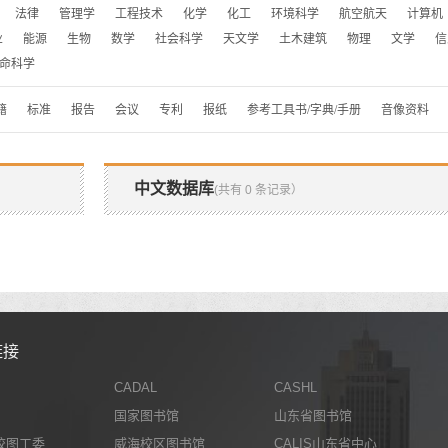
法律
管理学
工程技术
化学
化工
环境科学
航空航天
计算机
业
能源
生物
数学
社会科学
天文学
土木建筑
物理
文学
信
命科学
籍
标准
报告
会议
专利
报纸
参考工具书/字典/手册
音像资料
中文数据库
(共有 0 条记录）
链接
CADAL
CASHL
国家图书馆
山东省图书馆
校图工委
威海校区图书馆
CALIS山东省中心