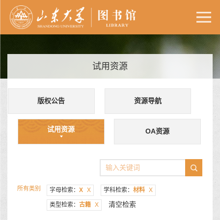
试用资源
版权公告
资源导航
试用资源
OA资源
所有类别
字母检索：
X
X
学科检索：
材料
X
清空检索
类型检索：
古籍
X