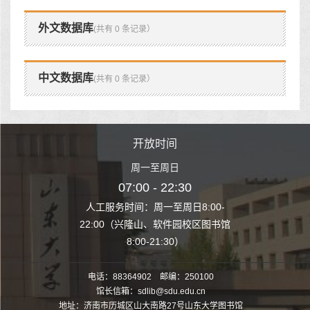
外文数据库
(共有 0 条记录）
中文数据库
(共有 0 条记录）
时间
开放时间
开
至周日
周一至周日
周一
 22:30
07:00 - 22:30
07:00
至周日8:00-
人工服务时间：周一至周日8:00-
人工服务时间：
、软件园校区图书馆
22:00（兴隆山、软件园校区图书馆
22:00（兴隆
1:30）
8:00-21:30）
8:00
电话：88364902 邮编：250100
馆长信箱：sdlib@sdu.edu.cn
地址：济南市历城区山大南路27号山东大学图书馆