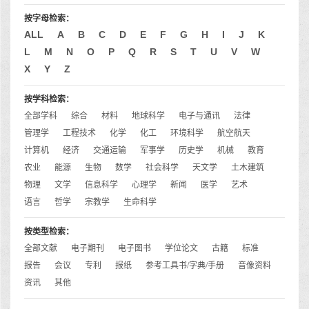
按字母检索：
ALL
A
B
C
D
E
F
G
H
I
J
K
L
M
N
O
P
Q
R
S
T
U
V
W
X
Y
Z
按学科检索：
全部学科
综合
材料
地球科学
电子与通讯
法律
管理学
工程技术
化学
化工
环境科学
航空航天
计算机
经济
交通运输
军事学
历史学
机械
教育
农业
能源
生物
数学
社会科学
天文学
土木建筑
物理
文学
信息科学
心理学
新闻
医学
艺术
语言
哲学
宗教学
生命科学
按类型检索：
全部文献
电子期刊
电子图书
学位论文
古籍
标准
报告
会议
专利
报纸
参考工具书/字典/手册
音像资料
资讯
其他