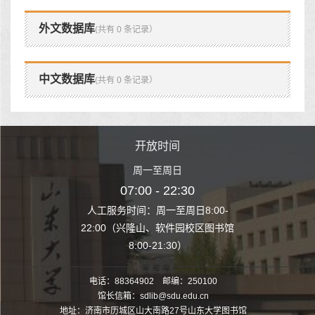
外文数据库
(共有 0 条记录）
中文数据库
(共有 0 条记录）
时间
开放时间
开
至周日
周一至周日
周一
 22:30
07:00 - 22:30
07:00
至周日8:00-
人工服务时间：周一至周日8:00-
人工服务时间：
、软件园校区图书馆
22:00（兴隆山、软件园校区图书馆
22:00（兴隆
1:30）
8:00-21:30）
8:00
电话：88364902 邮编：250100
馆长信箱：sdlib@sdu.edu.cn
地址：济南市历城区山大南路27号山东大学图书馆