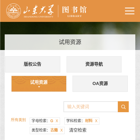
试用资源
版权公告
资源导航
试用资源
OA资源
所有类别
字母检索：
G
X
学科检索：
材料
X
清空检索
类型检索：
古籍
X