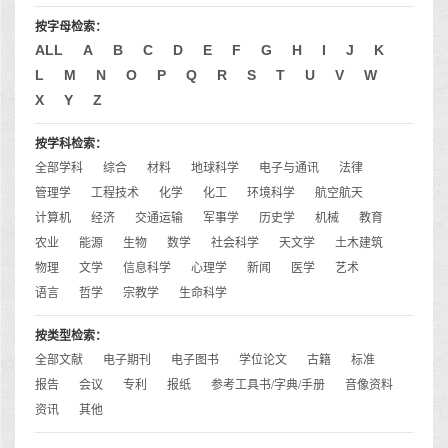
按字母检索：
ALL
A
B
C
D
E
F
G
H
I
J
K
L
M
N
O
P
Q
R
S
T
U
V
W
X
Y
Z
按学科检索：
全部学科
综合
材料
地球科学
电子与通讯
法律
管理学
工程技术
化学
化工
环境科学
航空航天
计算机
经济
交通运输
军事学
历史学
机械
教育
农业
能源
生物
数学
社会科学
天文学
土木建筑
物理
文学
信息科学
心理学
新闻
医学
艺术
语言
哲学
宗教学
生命科学
按类型检索：
全部文献
电子期刊
电子图书
学位论文
古籍
标准
报告
会议
专利
报纸
参考工具书/字典/手册
音像资料
资讯
其他