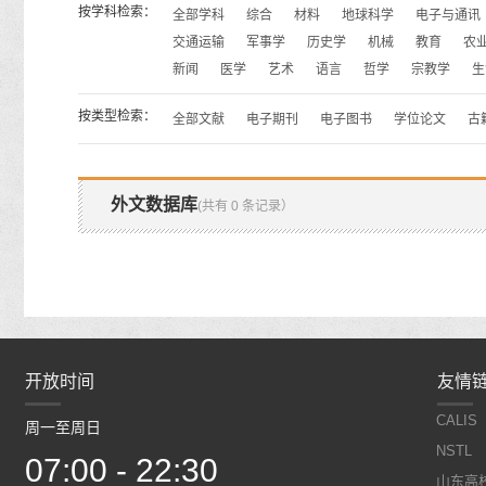
按学科检索：
全部学科
综合
材料
地球科学
电子与通讯
交通运输
军事学
历史学
机械
教育
农
新闻
医学
艺术
语言
哲学
宗教学
生
按类型检索：
全部文献
电子期刊
电子图书
学位论文
古
外文数据库
(共有 0 条记录）
开放时间
开放时间
友情
CALIS
周一至周日
周一至周日
NSTL
07:00 - 22:30
07:00 - 22:30
山东高