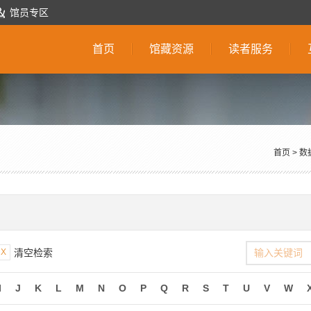
馆员专区
首页
馆藏资源
读者服务
首页
>
数
X
清空检索
I
J
K
L
M
N
O
P
Q
R
S
T
U
V
W