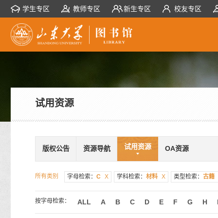
学生专区
教师专区
新生专区
校友专区
试用资源
试用资源
版权公告
资源导航
OA资源
所有类别
字母检索：
C
X
学科检索：
材料
X
类型检索：
古籍
按字母检索：
ALL
A
B
C
D
E
F
G
H