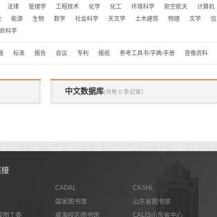
法律
管理学
工程技术
化学
化工
环境科学
航空航天
计算机
业
能源
生物
数学
社会科学
天文学
土木建筑
物理
文学
信
命科学
籍
标准
报告
会议
专利
报纸
参考工具书/字典/手册
音像资料
中文数据库
(共有 0 条记录）
链接
CADAL
CASHL
国家图书馆
山东省图书馆
校图工委
威海校区图书馆
CALIS山东省中心