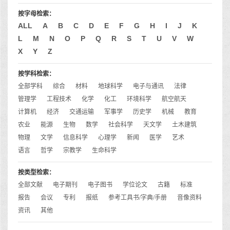
按字母检索：
ALL
A
B
C
D
E
F
G
H
I
J
K
L
M
N
O
P
Q
R
S
T
U
V
W
X
Y
Z
按学科检索：
全部学科
综合
材料
地球科学
电子与通讯
法律
管理学
工程技术
化学
化工
环境科学
航空航天
计算机
经济
交通运输
军事学
历史学
机械
教育
农业
能源
生物
数学
社会科学
天文学
土木建筑
物理
文学
信息科学
心理学
新闻
医学
艺术
语言
哲学
宗教学
生命科学
按类型检索：
全部文献
电子期刊
电子图书
学位论文
古籍
标准
报告
会议
专利
报纸
参考工具书/字典/手册
音像资料
资讯
其他