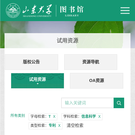
试用资源
版权公告
资源导航
试用资源
OA资源
所有类别
字母检索：
T
X
学科检索：
信息科学
X
清空检索
类型检索：
专利
X