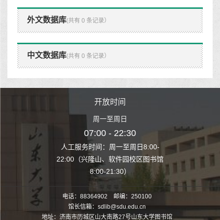
外文数据库
(共有 0 条记录）
中文数据库
(共有 0 条记录）
时间
开放时间
开
至周日
周一至周日
周一
 22:30
07:00 - 22:30
07:00
至周日8:00-
人工服务时间：周一至周日8:00-
人工服务时间：
、软件园校区图书馆
22:00（兴隆山、软件园校区图书馆
22:00（兴隆
1:30）
8:00-21:30）
8:00
电话：88364902 邮编：250100
馆长信箱：sdlib@sdu.edu.cn
地址：济南市历城区山大南路27号山东大学图书馆