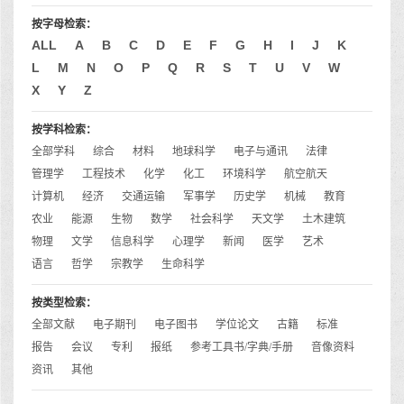
按字母检索：
ALL
A
B
C
D
E
F
G
H
I
J
K
L
M
N
O
P
Q
R
S
T
U
V
W
X
Y
Z
按学科检索：
全部学科
综合
材料
地球科学
电子与通讯
法律
管理学
工程技术
化学
化工
环境科学
航空航天
计算机
经济
交通运输
军事学
历史学
机械
教育
农业
能源
生物
数学
社会科学
天文学
土木建筑
物理
文学
信息科学
心理学
新闻
医学
艺术
语言
哲学
宗教学
生命科学
按类型检索：
全部文献
电子期刊
电子图书
学位论文
古籍
标准
报告
会议
专利
报纸
参考工具书/字典/手册
音像资料
资讯
其他