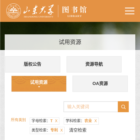
试用资源
版权公告
资源导航
试用资源
OA资源
所有类别
字母检索：
T
X
学科检索：
农业
X
清空检索
类型检索：
专利
X