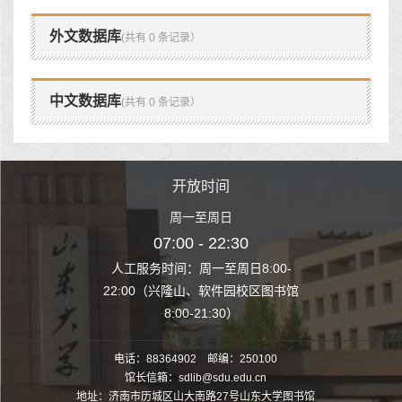
外文数据库
(共有 0 条记录）
中文数据库
(共有 0 条记录）
时间
开放时间
开
至周日
周一至周日
周一
 22:30
07:00 - 22:30
07:00
至周日8:00-
人工服务时间：周一至周日8:00-
人工服务时间：
、软件园校区图书馆
22:00（兴隆山、软件园校区图书馆
22:00（兴隆
1:30）
8:00-21:30）
8:00
电话：88364902 邮编：250100
馆长信箱：sdlib@sdu.edu.cn
地址：济南市历城区山大南路27号山东大学图书馆