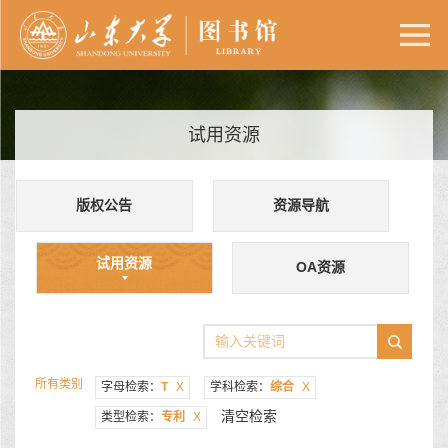
试用资源
版权公告
资源导航
试用资源
OA资源
所有类别
字母检索：
T
X
学科检索：
综合
X
清空检索
类型检索：
专利
X