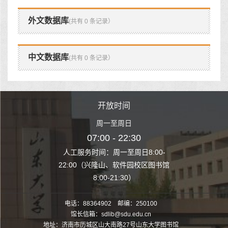
外文数据库
(共有 0 条记录）
中文数据库
(共有 0 条记录）
时间
开放时间
开
至周日
周一至周日
周一
 22:30
07:00 - 22:30
07:00
至周日8:00-
人工服务时间：周一至周日8:00-
人工服务时间：
、软件园校区图书馆
22:00（兴隆山、软件园校区图书馆
22:00（兴隆
1:30）
8:00-21:30）
8:00
电话：88364902 邮编：250100
馆长信箱：sdlib@sdu.edu.cn
地址：济南市历城区山大南路27号山东大学图书馆