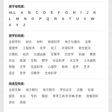
按字母检索：
ALL
A
B
C
D
E
F
G
H
I
J
K
L
M
N
O
P
Q
R
S
T
U
V
W
X
Y
Z
按学科检索：
全部学科
综合
材料
地球科学
电子与通讯
法律
管理学
工程技术
化学
化工
环境科学
航空航天
计算机
经济
交通运输
军事学
历史学
机械
教育
农业
能源
生物
数学
社会科学
天文学
土木建筑
物理
文学
信息科学
心理学
新闻
医学
艺术
语言
哲学
宗教学
生命科学
按类型检索：
全部文献
电子期刊
电子图书
学位论文
古籍
标准
报告
会议
专利
报纸
参考工具书/字典/手册
音像资料
资讯
其他