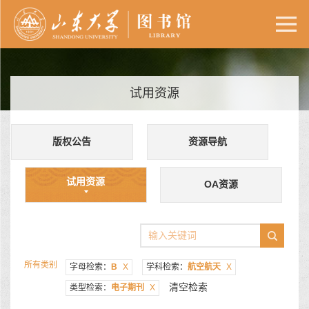
试用资源
版权公告
资源导航
试用资源
OA资源
所有类别
字母检索：
B
X
学科检索：
航空航天
X
清空检索
类型检索：
电子期刊
X