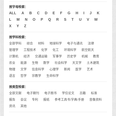
按字母检索：
ALL
A
B
C
D
E
F
G
H
I
J
K
L
M
N
O
P
Q
R
S
T
U
V
W
X
Y
Z
按学科检索：
全部学科
综合
材料
地球科学
电子与通讯
法律
管理学
工程技术
化学
化工
环境科学
航空航天
计算机
经济
交通运输
军事学
历史学
机械
教育
农业
能源
生物
数学
社会科学
天文学
土木建筑
物理
文学
信息科学
心理学
新闻
医学
艺术
语言
哲学
宗教学
生命科学
按类型检索：
全部文献
电子期刊
电子图书
学位论文
古籍
标准
报告
会议
专利
报纸
参考工具书/字典/手册
音像资料
资讯
其他