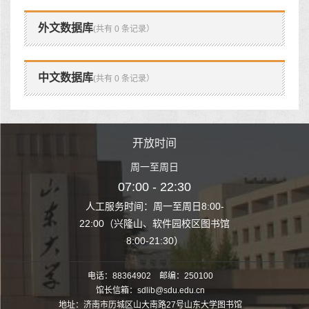
外文数据库
(共有 0 条记录）
中文数据库
(共有 0 条记录）
时间
开放时间
开
至周日
周一至周日
周一
 22:30
07:00 - 22:30
07:00
至周日8:00-
人工服务时间：周一至周日8:00-
人工服务时间：
、软件园校区图书馆
22:00（兴隆山、软件园校区图书馆
22:00（兴隆
1:30）
8:00-21:30）
8:00
电话：88364902 邮编：250100
馆长信箱：sdlib@sdu.edu.cn
地址：济南市历城区山大南路27号山东大学图书馆