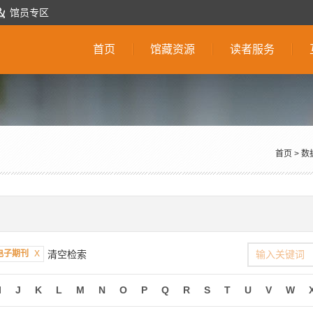
馆员专区
首页
馆藏资源
读者服务
首页
>
数
电子期刊
X
清空检索
I
J
K
L
M
N
O
P
Q
R
S
T
U
V
W