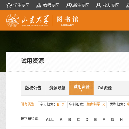
学生专区
教师专区
新生专区
校友专区
试用资源
试用资源
版权公告
资源导航
OA资源
所有类别
字母检索：
B
X
学科检索：
生命科学
X
类型检索：
按字母检索：
ALL
A
B
C
D
E
F
G
H