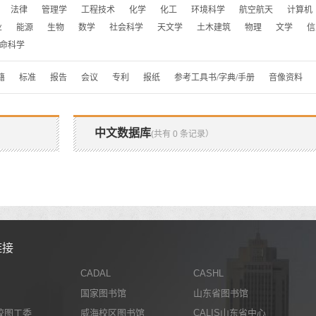
法律
管理学
工程技术
化学
化工
环境科学
航空航天
计算机
业
能源
生物
数学
社会科学
天文学
土木建筑
物理
文学
信
命科学
籍
标准
报告
会议
专利
报纸
参考工具书/字典/手册
音像资料
中文数据库
(共有 0 条记录）
链接
CADAL
CASHL
国家图书馆
山东省图书馆
校图工委
威海校区图书馆
CALIS山东省中心