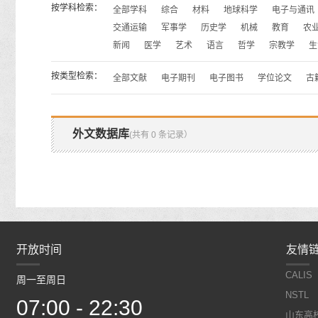
按学科检索：
全部学科
综合
材料
地球科学
电子与通讯
交通运输
军事学
历史学
机械
教育
农
新闻
医学
艺术
语言
哲学
宗教学
生
按类型检索：
全部文献
电子期刊
电子图书
学位论文
古
外文数据库
(共有 0 条记录）
开放时间
开放时间
友情
CALIS
周一至周日
周一至周日
NSTL
07:00 - 22:30
07:00 - 22:30
山东高