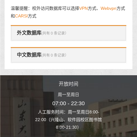
温馨提醒：校外访问数据库可以选择
VPN
方式、
Webvpn
方式
和
CARSI
方式
外文数据库
(共有 0 条记录）
中文数据库
(共有 0 条记录）
时间
开放时间
开
至周日
周一至周日
周一
 22:30
07:00 - 22:30
07:00
至周日8:00-
人工服务时间：周一至周日8:00-
人工服务时间：
、软件园校区图书馆
22:00（兴隆山、软件园校区图书馆
22:00（兴隆
1:30）
8:00-21:30）
8:00