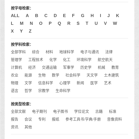
按字母检索：
ALL
A
B
C
D
E
F
G
H
I
J
K
L
M
N
O
P
Q
R
S
T
U
V
W
X
Y
Z
按学科检索：
全部学科
综合
材料
地球科学
电子与通讯
法律
管理学
工程技术
化学
化工
环境科学
航空航天
计算机
经济
交通运输
军事学
历史学
机械
教育
农业
能源
生物
数学
社会科学
天文学
土木建筑
物理
文学
信息科学
心理学
新闻
医学
艺术
语言
哲学
宗教学
生命科学
按类型检索：
全部文献
电子期刊
电子图书
学位论文
古籍
标准
报告
会议
专利
报纸
参考工具书/字典/手册
音像资料
资讯
其他