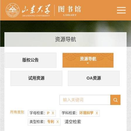
资源导航
资源导航
版权公告
试用资源
OA资源
所有类别
字母检索：
P
X
学科检索：
环境科学
X
清空检索
类型检索：
专利
X