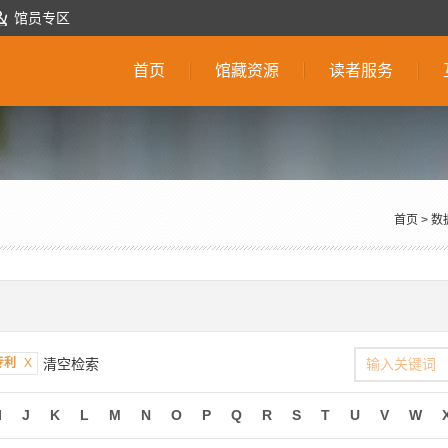
馆员专区
首页
馆藏资源
读者服务
首页
>
数
专利
X
清空检索
I
J
K
L
M
N
O
P
Q
R
S
T
U
V
W