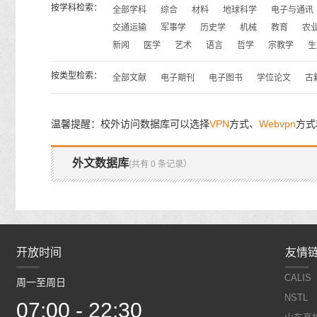
按学科检索：
全部学科
综合
材料
地球科学
电子与通讯
交通运输
军事学
历史学
机械
教育
农
新闻
医学
艺术
语言
哲学
宗教学
生
按类型检索：
全部文献
电子期刊
电子图书
学位论文
古
温馨提醒：校外访问数据库可以选择
VPN
方式、
Webvpn
方式
外文数据库
(共有 0 条记录）
开放时间
开放时间
友情
CALIS
周一至周日
周一至周日
NSTL
07:00 - 22:30
07:00 - 22:30