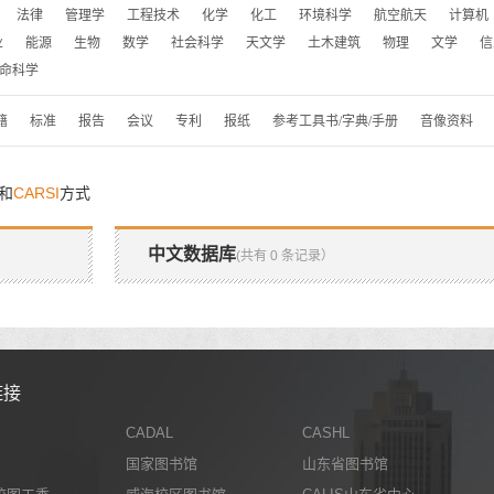
法律
管理学
工程技术
化学
化工
环境科学
航空航天
计算机
业
能源
生物
数学
社会科学
天文学
土木建筑
物理
文学
信
命科学
籍
标准
报告
会议
专利
报纸
参考工具书/字典/手册
音像资料
和
CARSI
方式
中文数据库
(共有 0 条记录）
链接
CADAL
CASHL
国家图书馆
山东省图书馆