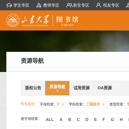
学生专区
教师专区
新生专区
校友专区
资源导航
资源导航
版权公告
试用资源
OA资源
所有类别
字母检索：
P
X
学科检索：
工程技术
X
类型检索：
按字母检索：
ALL
A
B
C
D
E
F
G
H