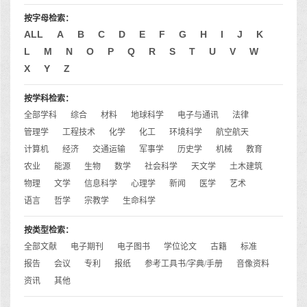
按字母检索：
ALL
A
B
C
D
E
F
G
H
I
J
K
L
M
N
O
P
Q
R
S
T
U
V
W
X
Y
Z
按学科检索：
全部学科
综合
材料
地球科学
电子与通讯
法律
管理学
工程技术
化学
化工
环境科学
航空航天
计算机
经济
交通运输
军事学
历史学
机械
教育
农业
能源
生物
数学
社会科学
天文学
土木建筑
物理
文学
信息科学
心理学
新闻
医学
艺术
语言
哲学
宗教学
生命科学
按类型检索：
全部文献
电子期刊
电子图书
学位论文
古籍
标准
报告
会议
专利
报纸
参考工具书/字典/手册
音像资料
资讯
其他