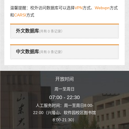
温馨提醒：校外访问数据库可以选择
VPN
方式、
Webvpn
方式
和
CARSI
方式
外文数据库
(共有 0 条记录）
中文数据库
(共有 0 条记录）
时间
开放时间
开
至周日
周一至周日
周一
 22:30
07:00 - 22:30
07:00
至周日8:00-
人工服务时间：周一至周日8:00-
人工服务时间：
、软件园校区图书馆
22:00（兴隆山、软件园校区图书馆
22:00（兴隆
1:30）
8:00-21:30）
8:00