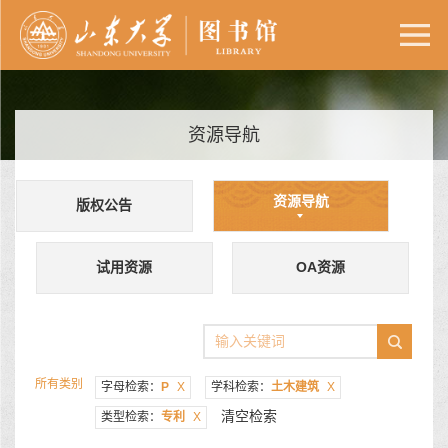
资源导航
资源导航
版权公告
试用资源
OA资源
所有类别
字母检索：
P
X
学科检索：
土木建筑
X
清空检索
类型检索：
专利
X