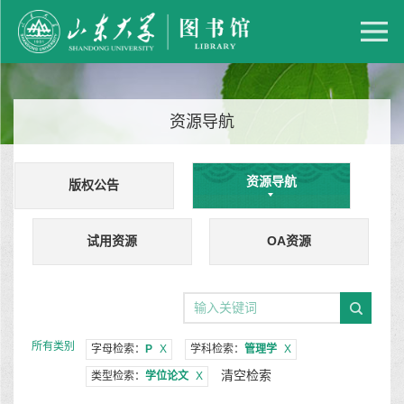
资源导航
资源导航
版权公告
试用资源
OA资源
所有类别
字母检索：
P
X
学科检索：
管理学
X
清空检索
类型检索：
学位论文
X