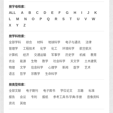
按字母检索：
ALL
A
B
C
D
E
F
G
H
I
J
K
L
M
N
O
P
Q
R
S
T
U
V
W
X
Y
Z
按学科检索：
全部学科
综合
材料
地球科学
电子与通讯
法律
管理学
工程技术
化学
化工
环境科学
航空航天
计算机
经济
交通运输
军事学
历史学
机械
教育
农业
能源
生物
数学
社会科学
天文学
土木建筑
物理
文学
信息科学
心理学
新闻
医学
艺术
语言
哲学
宗教学
生命科学
按类型检索：
全部文献
电子期刊
电子图书
学位论文
古籍
标准
报告
会议
专利
报纸
参考工具书/字典/手册
音像资料
资讯
其他