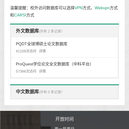
温馨提醒：校外访问数据库可以选择
VPN
方式、
Webvpn
方式
和
CARSI
方式
外文数据库
(共有 2 条记录）
PQDT全球博硕士论文数据库
41109次访问
详情
ProQuest学位论文全文数据库（中科平台）
57366次访问
详情
中文数据库
(共有 0 条记录）
时间
开放时间
开
至周日
周一至周日
周一