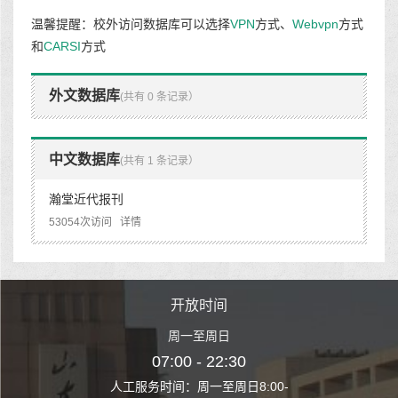
温馨提醒：校外访问数据库可以选择
VPN
方式、
Webvpn
方式
和
CARSI
方式
外文数据库
(共有 0 条记录）
中文数据库
(共有 1 条记录）
瀚堂近代报刊
53054次访问
详情
时间
开放时间
开
至周日
周一至周日
周一
 22:30
07:00 - 22:30
07:00
至周日8:00-
人工服务时间：周一至周日8:00-
人工服务时间：