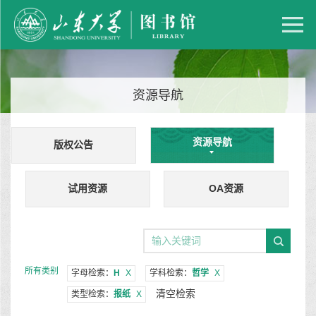
资源导航
资源导航
版权公告
试用资源
OA资源
所有类别
字母检索：
H
X
学科检索：
哲学
X
清空检索
类型检索：
报纸
X