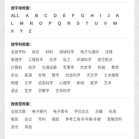
按字母检索：
ALL
A
B
C
D
E
F
G
H
I
J
K
L
M
N
O
P
Q
R
S
T
U
V
W
X
Y
Z
按学科检索：
全部学科
综合
材料
地球科学
电子与通讯
法律
管理学
工程技术
化学
化工
环境科学
航空航天
计算机
经济
交通运输
军事学
历史学
机械
教育
农业
能源
生物
数学
社会科学
天文学
土木建筑
物理
文学
信息科学
心理学
新闻
医学
艺术
语言
哲学
宗教学
生命科学
按类型检索：
全部文献
电子期刊
电子图书
学位论文
古籍
标准
报告
会议
专利
报纸
参考工具书/字典/手册
音像资料
资讯
其他