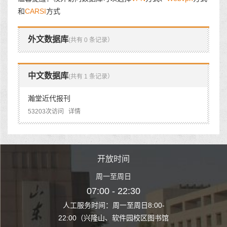
和
CARSI
方式
外文数据库
(共有 0 条记录）
中文数据库
(共有 1 条记录）
瀚堂近代报刊
53203次访问
详情
时间
开放时间
开
至周日
周一至周日
周一
 22:30
07:00 - 22:30
07:00
至周日8:00-
人工服务时间：周一至周日8:00-
人工服务时间：
、软件园校区图书馆
22:00（兴隆山、软件园校区图书馆
22:00（兴隆