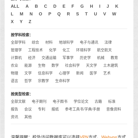
ALL
A
B
C
D
E
F
G
H
I
J
K
L
M
N
O
P
Q
R
S
T
U
V
W
X
Y
Z
按学科检索：
全部学科
综合
材料
地球科学
电子与通讯
法律
管理学
工程技术
化学
化工
环境科学
航空航天
计算机
经济
交通运输
军事学
历史学
机械
教育
农业
能源
生物
数学
社会科学
天文学
土木建筑
物理
文学
信息科学
心理学
新闻
医学
艺术
语言
哲学
宗教学
生命科学
按类型检索：
全部文献
电子期刊
电子图书
学位论文
古籍
标准
报告
会议
专利
报纸
参考工具书/字典/手册
音像资料
资讯
其他
温馨提醒：校外访问数据库可以选择
VPN
方式、
Webvpn
方式