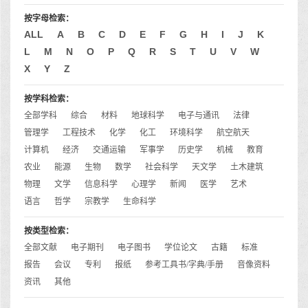
按字母检索：
ALL
A
B
C
D
E
F
G
H
I
J
K
L
M
N
O
P
Q
R
S
T
U
V
W
X
Y
Z
按学科检索：
全部学科
综合
材料
地球科学
电子与通讯
法律
管理学
工程技术
化学
化工
环境科学
航空航天
计算机
经济
交通运输
军事学
历史学
机械
教育
农业
能源
生物
数学
社会科学
天文学
土木建筑
物理
文学
信息科学
心理学
新闻
医学
艺术
语言
哲学
宗教学
生命科学
按类型检索：
全部文献
电子期刊
电子图书
学位论文
古籍
标准
报告
会议
专利
报纸
参考工具书/字典/手册
音像资料
资讯
其他