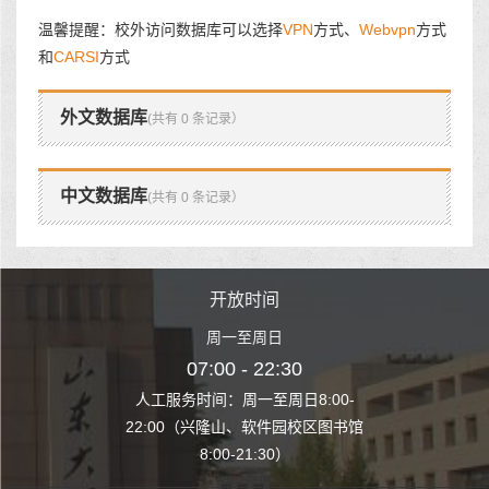
温馨提醒：校外访问数据库可以选择
VPN
方式、
Webvpn
方式
和
CARSI
方式
外文数据库
(共有 0 条记录）
中文数据库
(共有 0 条记录）
时间
开放时间
开
至周日
周一至周日
周一
 22:30
07:00 - 22:30
07:00
至周日8:00-
人工服务时间：周一至周日8:00-
人工服务时间：
、软件园校区图书馆
22:00（兴隆山、软件园校区图书馆
22:00（兴隆
1:30）
8:00-21:30）
8:00