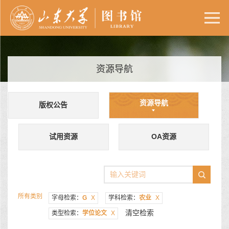
资源导航
资源导航
版权公告
试用资源
OA资源
所有类别
字母检索：
G
X
学科检索：
农业
X
清空检索
类型检索：
学位论文
X