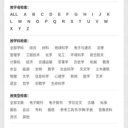
按字母检索：
ALL
A
B
C
D
E
F
G
H
I
J
K
L
M
N
O
P
Q
R
S
T
U
V
W
X
Y
Z
按学科检索：
全部学科
综合
材料
地球科学
电子与通讯
法律
管理学
工程技术
化学
化工
环境科学
航空航天
计算机
经济
交通运输
军事学
历史学
机械
教育
农业
能源
生物
数学
社会科学
天文学
土木建筑
物理
文学
信息科学
心理学
新闻
医学
艺术
语言
哲学
宗教学
生命科学
按类型检索：
全部文献
电子期刊
电子图书
学位论文
古籍
标准
报告
会议
专利
报纸
参考工具书/字典/手册
音像资料
资讯
其他