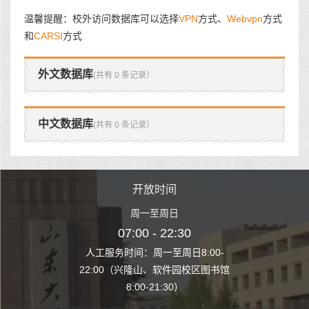
温馨提醒：校外访问数据库可以选择
VPN
方式、
Webvpn
方式
和
CARSI
方式
外文数据库
(共有 0 条记录）
中文数据库
(共有 0 条记录）
时间
开放时间
开
至周日
周一至周日
周一
 22:30
07:00 - 22:30
07:00
至周日8:00-
人工服务时间：周一至周日8:00-
人工服务时间：
、软件园校区图书馆
22:00（兴隆山、软件园校区图书馆
22:00（兴隆
1:30）
8:00-21:30）
8:00