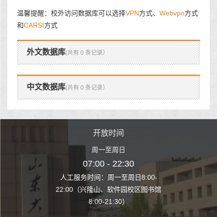
温馨提醒：校外访问数据库可以选择
VPN
方式、
Webvpn
方式
和
CARSI
方式
外文数据库
(共有 0 条记录）
中文数据库
(共有 0 条记录）
时间
开放时间
开
至周日
周一至周日
周一
 22:30
07:00 - 22:30
07:00
至周日8:00-
人工服务时间：周一至周日8:00-
人工服务时间：
、软件园校区图书馆
22:00（兴隆山、软件园校区图书馆
22:00（兴隆
1:30）
8:00-21:30）
8:00