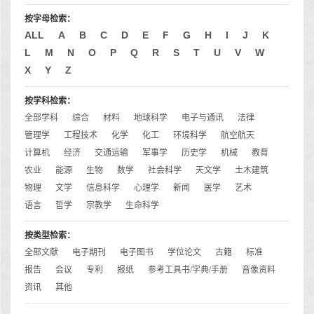
按字母检索：
ALL
A
B
C
D
E
F
G
H
I
J
K
L
M
N
O
P
Q
R
S
T
U
V
W
X
Y
Z
按学科检索：
全部学科
综合
材料
地球科学
电子与通讯
法律
管理学
工程技术
化学
化工
环境科学
航空航天
计算机
经济
交通运输
军事学
历史学
机械
教育
农业
能源
生物
数学
社会科学
天文学
土木建筑
物理
文学
信息科学
心理学
新闻
医学
艺术
语言
哲学
宗教学
生命科学
按类型检索：
全部文献
电子期刊
电子图书
学位论文
古籍
标准
报告
会议
专利
报纸
参考工具书/字典/手册
音像资料
资讯
其他