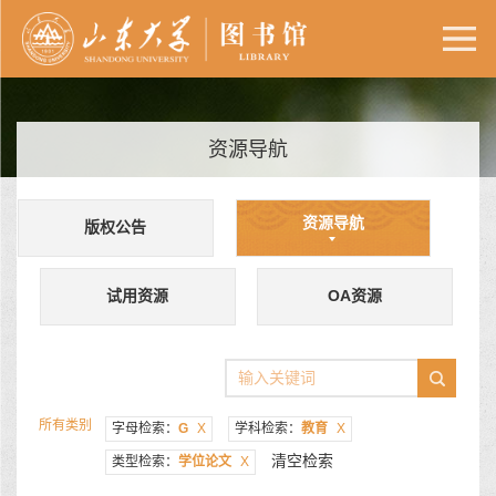
资源导航
资源导航
版权公告
试用资源
OA资源
所有类别
字母检索：
G
X
学科检索：
教育
X
清空检索
类型检索：
学位论文
X