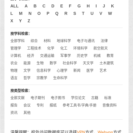
ALL
A
B
C
D
E
F
G
H
I
J
K
L
M
N
O
P
Q
R
S
T
U
V
W
X
Y
Z
按学科检索：
全部学科
综合
材料
地球科学
电子与通讯
法律
管理学
工程技术
化学
化工
环境科学
航空航天
计算机
经济
交通运输
军事学
历史学
机械
教育
农业
能源
生物
数学
社会科学
天文学
土木建筑
物理
文学
信息科学
心理学
新闻
医学
艺术
语言
哲学
宗教学
生命科学
按类型检索：
全部文献
电子期刊
电子图书
学位论文
古籍
标准
报告
会议
专利
报纸
参考工具书/字典/手册
音像资料
资讯
其他
温馨提醒：校外访问数据库可以选择
VPN
方式、
Webvpn
方式