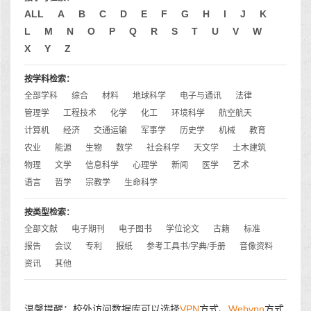
ALL
A
B
C
D
E
F
G
H
I
J
K
L
M
N
O
P
Q
R
S
T
U
V
W
X
Y
Z
按学科检索：
全部学科
综合
材料
地球科学
电子与通讯
法律
管理学
工程技术
化学
化工
环境科学
航空航天
计算机
经济
交通运输
军事学
历史学
机械
教育
农业
能源
生物
数学
社会科学
天文学
土木建筑
物理
文学
信息科学
心理学
新闻
医学
艺术
语言
哲学
宗教学
生命科学
按类型检索：
全部文献
电子期刊
电子图书
学位论文
古籍
标准
报告
会议
专利
报纸
参考工具书/字典/手册
音像资料
资讯
其他
温馨提醒：校外访问数据库可以选择
VPN
方式、
Webvpn
方式