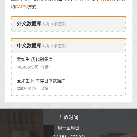
和
CARSI
方式
外文数据库
(共有 0 条记录）
中文数据库
(共有 2 条记录）
爱如生-历代别集库
40148次访问
详情
爱如生-四库存目书数据库
33620次访问
详情
时间
开放时间
开
至周日
周一至周日
周一
 22:30
07:00 - 22:30
07:00