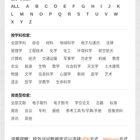
ALL
A
B
C
D
E
F
G
H
I
J
K
L
M
N
O
P
Q
R
S
T
U
V
W
X
Y
Z
按学科检索：
全部学科
综合
材料
地球科学
电子与通讯
法律
管理学
工程技术
化学
化工
环境科学
航空航天
计算机
经济
交通运输
军事学
历史学
机械
教育
农业
能源
生物
数学
社会科学
天文学
土木建筑
物理
文学
信息科学
心理学
新闻
医学
艺术
语言
哲学
宗教学
生命科学
按类型检索：
全部文献
电子期刊
电子图书
学位论文
古籍
标准
报告
会议
专利
报纸
参考工具书/字典/手册
音像资料
资讯
其他
温馨提醒：校外访问数据库可以选择
VPN
方式、
Webvpn
方式