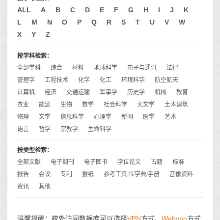
ALL
A
B
C
D
E
F
G
H
I
J
K
L
M
N
O
P
Q
R
S
T
U
V
W
X
Y
Z
按学科检索：
全部学科
综合
材料
地球科学
电子与通讯
法律
管理学
工程技术
化学
化工
环境科学
航空航天
计算机
经济
交通运输
军事学
历史学
机械
教育
农业
能源
生物
数学
社会科学
天文学
土木建筑
物理
文学
信息科学
心理学
新闻
医学
艺术
语言
哲学
宗教学
生命科学
按类型检索：
全部文献
电子期刊
电子图书
学位论文
古籍
标准
报告
会议
专利
报纸
参考工具书/字典/手册
音像资料
资讯
其他
温馨提醒：校外访问数据库可以选择
VPN
方式、
Webvpn
方式