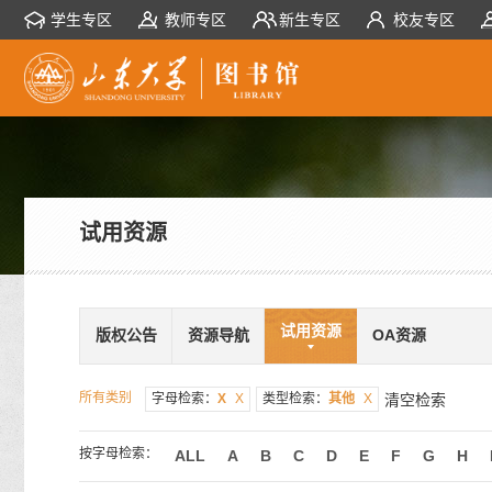
学生专区
教师专区
新生专区
校友专区
试用资源
试用资源
版权公告
资源导航
OA资源
所有类别
字母检索：
X
X
类型检索：
其他
X
清空检索
按字母检索：
ALL
A
B
C
D
E
F
G
H