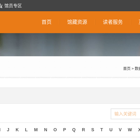
馆员专区
首页
馆藏资源
读者服务
首页
>
数
I
J
K
L
M
N
O
P
Q
R
S
T
U
V
W