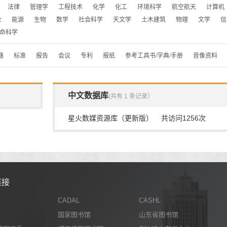
法律
管理学
工程技术
化学
化工
环境科学
航空航天
计算机
业
能源
生物
数学
社会科学
天文学
土木建筑
物理
文学
信
命科学
籍
标准
报告
会议
专利
报纸
参考工具书/字典/手册
音像资料
中文数据库
(共有 1 条记录）
星火数媒资源库（更新版） 共访问1256次
链接
CADAL
CASHL
国家图书馆
山东省图书馆