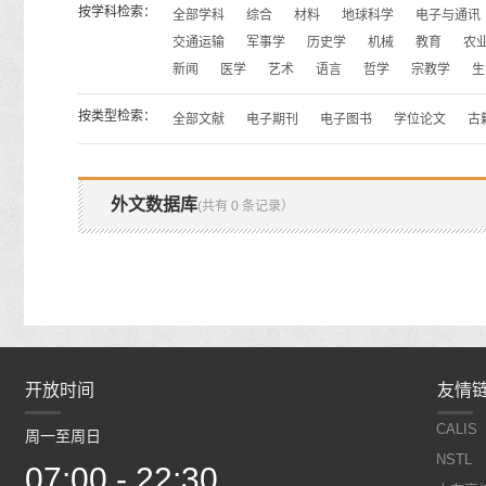
按学科检索：
全部学科
综合
材料
地球科学
电子与通讯
交通运输
军事学
历史学
机械
教育
农
新闻
医学
艺术
语言
哲学
宗教学
生
按类型检索：
全部文献
电子期刊
电子图书
学位论文
古
外文数据库
(共有 0 条记录）
开放时间
开放时间
友情
CALIS
周一至周日
周一至周日
NSTL
07:00 - 22:30
07:00 - 22:30