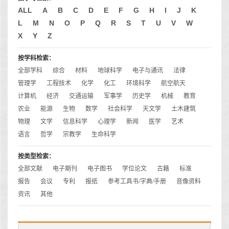
ALL
A
B
C
D
E
F
G
H
I
J
K
L
M
N
O
P
Q
R
S
T
U
V
W
X
Y
Z
按学科检索：
全部学科
综合
材料
地球科学
电子与通讯
法律
管理学
工程技术
化学
化工
环境科学
航空航天
计算机
经济
交通运输
军事学
历史学
机械
教育
农业
能源
生物
数学
社会科学
天文学
土木建筑
物理
文学
信息科学
心理学
新闻
医学
艺术
语言
哲学
宗教学
生命科学
按类型检索：
全部文献
电子期刊
电子图书
学位论文
古籍
标准
报告
会议
专利
报纸
参考工具书/字典/手册
音像资料
资讯
其他