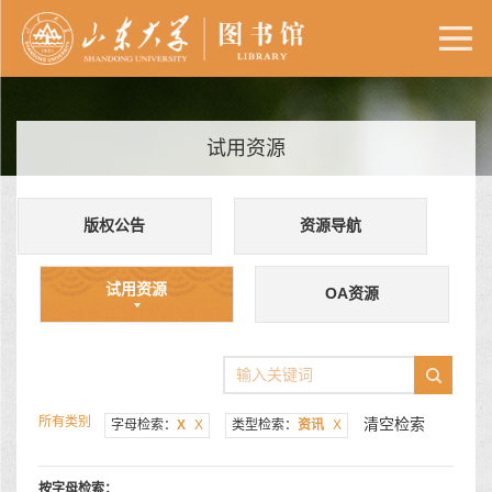
试用资源
版权公告
资源导航
试用资源
OA资源
所有类别
清空检索
字母检索：
X
X
类型检索：
资讯
X
按字母检索：