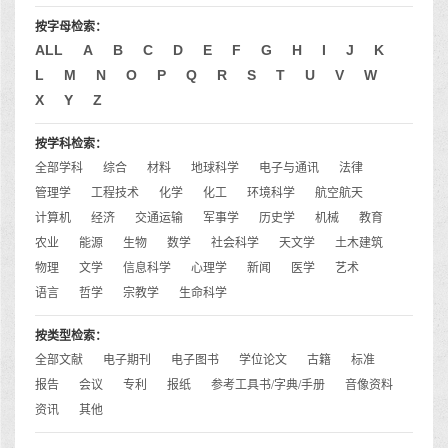
按字母检索：
ALL
A
B
C
D
E
F
G
H
I
J
K
L
M
N
O
P
Q
R
S
T
U
V
W
X
Y
Z
按学科检索：
全部学科
综合
材料
地球科学
电子与通讯
法律
管理学
工程技术
化学
化工
环境科学
航空航天
计算机
经济
交通运输
军事学
历史学
机械
教育
农业
能源
生物
数学
社会科学
天文学
土木建筑
物理
文学
信息科学
心理学
新闻
医学
艺术
语言
哲学
宗教学
生命科学
按类型检索：
全部文献
电子期刊
电子图书
学位论文
古籍
标准
报告
会议
专利
报纸
参考工具书/字典/手册
音像资料
资讯
其他