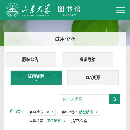
试用资源
版权公告
资源导航
试用资源
OA资源
所有类别
字母检索：
R
X
学科检索：
航空航天
X
清空检索
类型检索：
学位论文
X