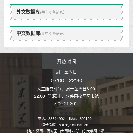
外文数据库
(共有 0 条记录）
中文数据库
(共有 0 条记录）
时间
开放时间
开
至周日
周一至周日
周一
 22:30
07:00 - 22:30
07:00
至周日8:00-
人工服务时间：周一至周日8:00-
人工服务时间：
、软件园校区图书馆
22:00（兴隆山、软件园校区图书馆
22:00（兴隆
1:30）
8:00-21:30）
8:00
电话：88364902 邮编：250100
馆长信箱：sdlib@sdu.edu.cn
地址：济南市历城区山大南路27号山东大学图书馆