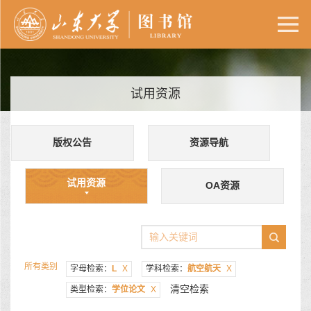
试用资源
版权公告
资源导航
试用资源
OA资源
所有类别
字母检索：
L
X
学科检索：
航空航天
X
清空检索
类型检索：
学位论文
X