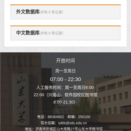
外文数据库
(共有 0 条记录）
中文数据库
(共有 0 条记录）
时间
开放时间
开
至周日
周一至周日
周一
 22:30
07:00 - 22:30
07:00
至周日8:00-
人工服务时间：周一至周日8:00-
人工服务时间：
、软件园校区图书馆
22:00（兴隆山、软件园校区图书馆
22:00（兴隆
1:30）
8:00-21:30）
8:00
电话：88364902 邮编：250100
馆长信箱：sdlib@sdu.edu.cn
地址：济南市历城区山大南路27号山东大学图书馆