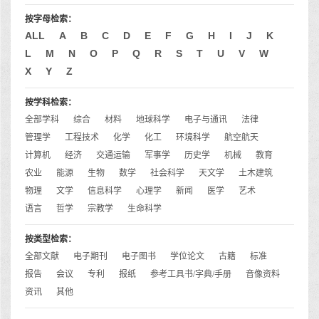
按字母检索：
ALL
A
B
C
D
E
F
G
H
I
J
K
L
M
N
O
P
Q
R
S
T
U
V
W
X
Y
Z
按学科检索：
全部学科
综合
材料
地球科学
电子与通讯
法律
管理学
工程技术
化学
化工
环境科学
航空航天
计算机
经济
交通运输
军事学
历史学
机械
教育
农业
能源
生物
数学
社会科学
天文学
土木建筑
物理
文学
信息科学
心理学
新闻
医学
艺术
语言
哲学
宗教学
生命科学
按类型检索：
全部文献
电子期刊
电子图书
学位论文
古籍
标准
报告
会议
专利
报纸
参考工具书/字典/手册
音像资料
资讯
其他