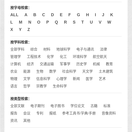
按字母检索：
ALL
A
B
C
D
E
F
G
H
I
J
K
L
M
N
O
P
Q
R
S
T
U
V
W
X
Y
Z
按学科检索：
全部学科
综合
材料
地球科学
电子与通讯
法律
管理学
工程技术
化学
化工
环境科学
航空航天
计算机
经济
交通运输
军事学
历史学
机械
教育
农业
能源
生物
数学
社会科学
天文学
土木建筑
物理
文学
信息科学
心理学
新闻
医学
艺术
语言
哲学
宗教学
生命科学
按类型检索：
全部文献
电子期刊
电子图书
学位论文
古籍
标准
报告
会议
专利
报纸
参考工具书/字典/手册
音像资料
资讯
其他