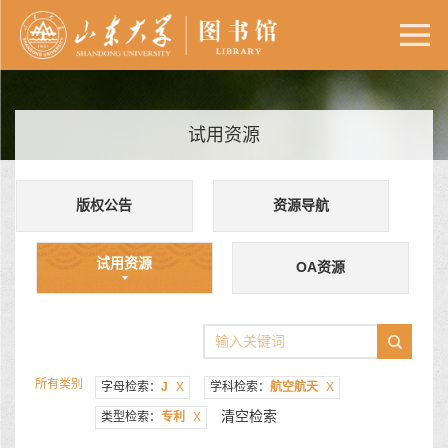
试用资源
版权公告
资源导航
试用资源
OA资源
所有类别
字母检索：
J
X
学科检索：
航空航天
X
清空检索
类型检索：
专利
X