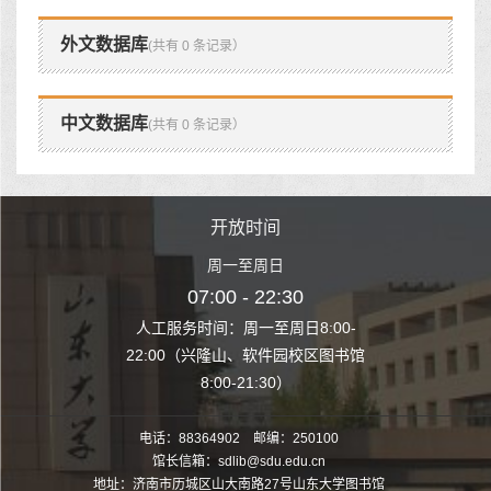
外文数据库
(共有 0 条记录）
中文数据库
(共有 0 条记录）
时间
开放时间
开
至周日
周一至周日
周一
 22:30
07:00 - 22:30
07:00
至周日8:00-
人工服务时间：周一至周日8:00-
人工服务时间：
、软件园校区图书馆
22:00（兴隆山、软件园校区图书馆
22:00（兴隆
1:30）
8:00-21:30）
8:00
电话：88364902 邮编：250100
馆长信箱：sdlib@sdu.edu.cn
地址：济南市历城区山大南路27号山东大学图书馆