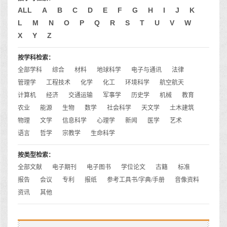
ALL
A
B
C
D
E
F
G
H
I
J
K
L
M
N
O
P
Q
R
S
T
U
V
W
X
Y
Z
按学科检索：
全部学科
综合
材料
地球科学
电子与通讯
法律
管理学
工程技术
化学
化工
环境科学
航空航天
计算机
经济
交通运输
军事学
历史学
机械
教育
农业
能源
生物
数学
社会科学
天文学
土木建筑
物理
文学
信息科学
心理学
新闻
医学
艺术
语言
哲学
宗教学
生命科学
按类型检索：
全部文献
电子期刊
电子图书
学位论文
古籍
标准
报告
会议
专利
报纸
参考工具书/字典/手册
音像资料
资讯
其他