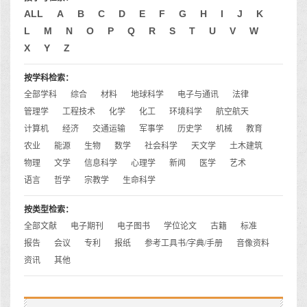
ALL
A
B
C
D
E
F
G
H
I
J
K
L
M
N
O
P
Q
R
S
T
U
V
W
X
Y
Z
按学科检索：
全部学科
综合
材料
地球科学
电子与通讯
法律
管理学
工程技术
化学
化工
环境科学
航空航天
计算机
经济
交通运输
军事学
历史学
机械
教育
农业
能源
生物
数学
社会科学
天文学
土木建筑
物理
文学
信息科学
心理学
新闻
医学
艺术
语言
哲学
宗教学
生命科学
按类型检索：
全部文献
电子期刊
电子图书
学位论文
古籍
标准
报告
会议
专利
报纸
参考工具书/字典/手册
音像资料
资讯
其他