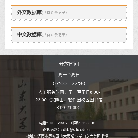
外文数据库
(共有 0 条记录）
中文数据库
(共有 0 条记录）
时间
开放时间
开
至周日
周一至周日
周一
 22:30
07:00 - 22:30
07:00
至周日8:00-
人工服务时间：周一至周日8:00-
人工服务时间：
、软件园校区图书馆
22:00（兴隆山、软件园校区图书馆
22:00（兴隆
1:30）
8:00-21:30）
8:00
电话：88364902 邮编：250100
馆长信箱：sdlib@sdu.edu.cn
地址：济南市历城区山大南路27号山东大学图书馆