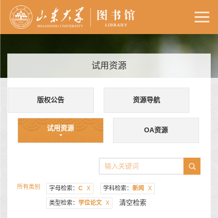
试用资源
版权公告
资源导航
试用资源
OA资源
所有类别
字母检索：
C
X
学科检索：
新闻
X
清空检索
类型检索：
学位论文
X