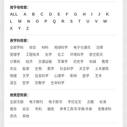
按字母检索：
ALL
A
B
C
D
E
F
G
H
I
J
K
L
M
N
O
P
Q
R
S
T
U
V
W
X
Y
Z
按学科检索：
全部学科
综合
材料
地球科学
电子与通讯
法律
管理学
工程技术
化学
化工
环境科学
航空航天
计算机
经济
交通运输
军事学
历史学
机械
教育
农业
能源
生物
数学
社会科学
天文学
土木建筑
物理
文学
信息科学
心理学
新闻
医学
艺术
语言
哲学
宗教学
生命科学
按类型检索：
全部文献
电子期刊
电子图书
学位论文
古籍
标准
报告
会议
专利
报纸
参考工具书/字典/手册
音像资料
资讯
其他