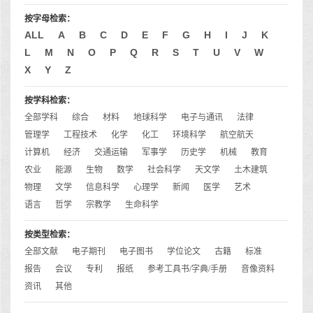
按字母检索：
ALL
A
B
C
D
E
F
G
H
I
J
K
L
M
N
O
P
Q
R
S
T
U
V
W
X
Y
Z
按学科检索：
全部学科
综合
材料
地球科学
电子与通讯
法律
管理学
工程技术
化学
化工
环境科学
航空航天
计算机
经济
交通运输
军事学
历史学
机械
教育
农业
能源
生物
数学
社会科学
天文学
土木建筑
物理
文学
信息科学
心理学
新闻
医学
艺术
语言
哲学
宗教学
生命科学
按类型检索：
全部文献
电子期刊
电子图书
学位论文
古籍
标准
报告
会议
专利
报纸
参考工具书/字典/手册
音像资料
资讯
其他