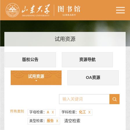
试用资源
版权公告
资源导航
试用资源
OA资源
所有类别
字母检索：
A
X
学科检索：
化工
X
清空检索
类型检索：
报告
X