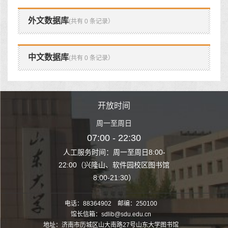
外文数据库
(共有 0 条记录）
中文数据库
(共有 0 条记录）
时间
开放时间
开
至周日
周一至周日
周一
 22:30
07:00 - 22:30
07:00
至周日8:00-
人工服务时间：周一至周日8:00-
人工服务时间：
、软件园校区图书馆
22:00（兴隆山、软件园校区图书馆
22:00（兴隆
1:30）
8:00-21:30）
8:00
电话：88364902 邮编：250100
馆长信箱：sdlib@sdu.edu.cn
地址：济南市历城区山大南路27号山东大学图书馆