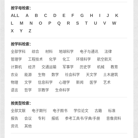
按字母检索：
ALL
A
B
C
D
E
F
G
H
I
J
K
L
M
N
O
P
Q
R
S
T
U
V
W
X
Y
Z
按学科检索：
全部学科
综合
材料
地球科学
电子与通讯
法律
管理学
工程技术
化学
化工
环境科学
航空航天
计算机
经济
交通运输
军事学
历史学
机械
教育
农业
能源
生物
数学
社会科学
天文学
土木建筑
物理
文学
信息科学
心理学
新闻
医学
艺术
语言
哲学
宗教学
生命科学
按类型检索：
全部文献
电子期刊
电子图书
学位论文
古籍
标准
报告
会议
专利
报纸
参考工具书/字典/手册
音像资料
资讯
其他