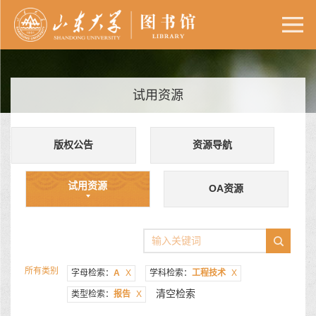
试用资源
版权公告
资源导航
试用资源
OA资源
所有类别
字母检索：
A
X
学科检索：
工程技术
X
清空检索
类型检索：
报告
X