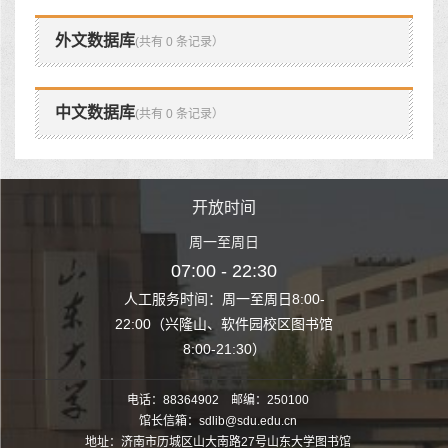
外文数据库
(共有 0 条记录）
中文数据库
(共有 0 条记录）
时间
开放时间
开
至周日
周一至周日
周一
 22:30
07:00 - 22:30
07:00
至周日8:00-
人工服务时间：周一至周日8:00-
人工服务时间：
、软件园校区图书馆
22:00（兴隆山、软件园校区图书馆
22:00（兴隆
1:30）
8:00-21:30）
8:00
电话：88364902 邮编：250100
馆长信箱：sdlib@sdu.edu.cn
地址：济南市历城区山大南路27号山东大学图书馆