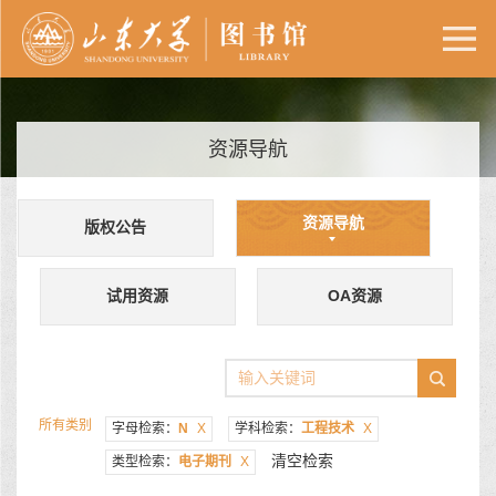
资源导航
资源导航
版权公告
试用资源
OA资源
所有类别
字母检索：
N
X
学科检索：
工程技术
X
清空检索
类型检索：
电子期刊
X