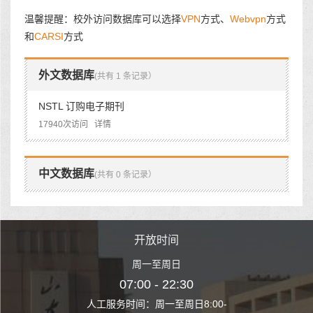
温馨提醒：校外访问数据库可以选择
VPN
方式、
Webvpn
方式
和
CARSI
方式
外文数据库
(共有 1 条记录）
NSTL 订购电子期刊
17940次访问
详情
中文数据库
(共有 0 条记录）
时间
开放时间
开
至周日
周一至周日
周一
 22:30
07:00 - 22:30
07:00
至周日8:00-
人工服务时间：周一至周日8:00-
人工服务时间：