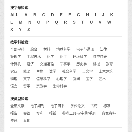
按字母检索：
ALL
A
B
C
D
E
F
G
H
I
J
K
L
M
N
O
P
Q
R
S
T
U
V
W
X
Y
Z
按学科检索：
全部学科
综合
材料
地球科学
电子与通讯
法律
管理学
工程技术
化学
化工
环境科学
航空航天
计算机
经济
交通运输
军事学
历史学
机械
教育
农业
能源
生物
数学
社会科学
天文学
土木建筑
物理
文学
信息科学
心理学
新闻
医学
艺术
语言
哲学
宗教学
生命科学
按类型检索：
全部文献
电子期刊
电子图书
学位论文
古籍
标准
报告
会议
专利
报纸
参考工具书/字典/手册
音像资料
资讯
其他