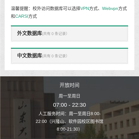
温馨提醒：校外访问数据库可以选择
VPN
方式、
Webvpn
方式
和
CARSI
方式
外文数据库
(共有 0 条记录）
中文数据库
(共有 0 条记录）
时间
开放时间
开
至周日
周一至周日
周一
 22:30
07:00 - 22:30
07:00
至周日8:00-
人工服务时间：周一至周日8:00-
人工服务时间：
、软件园校区图书馆
22:00（兴隆山、软件园校区图书馆
22:00（兴隆
1:30）
8:00-21:30）
8:00