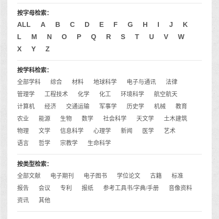
按字母检索：
ALL
A
B
C
D
E
F
G
H
I
J
K
L
M
N
O
P
Q
R
S
T
U
V
W
X
Y
Z
按学科检索：
全部学科
综合
材料
地球科学
电子与通讯
法律
管理学
工程技术
化学
化工
环境科学
航空航天
计算机
经济
交通运输
军事学
历史学
机械
教育
农业
能源
生物
数学
社会科学
天文学
土木建筑
物理
文学
信息科学
心理学
新闻
医学
艺术
语言
哲学
宗教学
生命科学
按类型检索：
全部文献
电子期刊
电子图书
学位论文
古籍
标准
报告
会议
专利
报纸
参考工具书/字典/手册
音像资料
资讯
其他