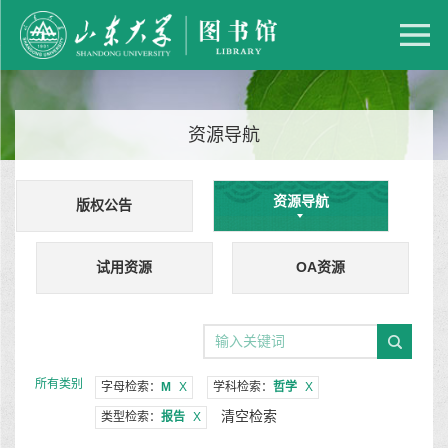
资源导航
资源导航
版权公告
试用资源
OA资源
所有类别
字母检索：
M
X
学科检索：
哲学
X
清空检索
类型检索：
报告
X