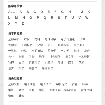
按字母检索：
ALL
A
B
C
D
E
F
G
H
I
J
K
L
M
N
O
P
Q
R
S
T
U
V
W
X
Y
Z
按学科检索：
全部学科
综合
材料
地球科学
电子与通讯
法律
管理学
工程技术
化学
化工
环境科学
航空航天
计算机
经济
交通运输
军事学
历史学
机械
教育
农业
能源
生物
数学
社会科学
天文学
土木建筑
物理
文学
信息科学
心理学
新闻
医学
艺术
语言
哲学
宗教学
生命科学
按类型检索：
全部文献
电子期刊
电子图书
学位论文
古籍
标准
报告
会议
专利
报纸
参考工具书/字典/手册
音像资料
资讯
其他