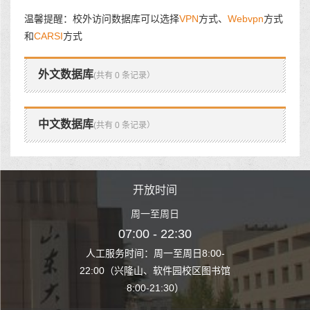
温馨提醒：校外访问数据库可以选择
VPN
方式、
Webvpn
方式
和
CARSI
方式
外文数据库
(共有 0 条记录）
中文数据库
(共有 0 条记录）
时间
开放时间
开
至周日
周一至周日
周一
 22:30
07:00 - 22:30
07:00
至周日8:00-
人工服务时间：周一至周日8:00-
人工服务时间：
、软件园校区图书馆
22:00（兴隆山、软件园校区图书馆
22:00（兴隆
1:30）
8:00-21:30）
8:00