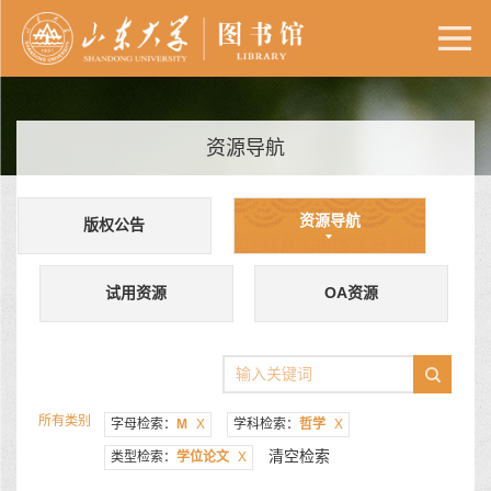
资源导航
资源导航
版权公告
试用资源
OA资源
所有类别
字母检索：
M
X
学科检索：
哲学
X
清空检索
类型检索：
学位论文
X