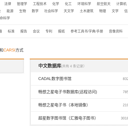
法律
管理学
工程技术
化学
化工
环境科学
航空航天
计算机
业
能源
生物
数学
社会科学
天文学
土木建筑
物理
文学
信
命科学
籍
标准
报告
会议
专利
报纸
参考工具书/字典/手册
音像资料
和
CARSI
方式
中文数据库
(共有 4 条记录）
CADAL数字图书馆
8
畅想之星电子书数据库(远程访问)
7
畅想之星电子书（本地镜像）
2
超星数字图书馆（汇雅电子图书）
30