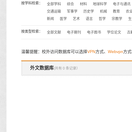
按学科检索：
全部学科
综合
材料
地球科学
电子与通讯
交通运输
军事学
历史学
机械
教育
农
新闻
医学
艺术
语言
哲学
宗教学
生
按类型检索：
全部文献
电子期刊
电子图书
学位论文
古
温馨提醒：校外访问数据库可以选择
VPN
方式、
Webvpn
方式
外文数据库
(共有 0 条记录）