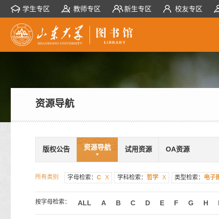
学生专区
教师专区
新生专区
校友专区
资源导航
资源导航
版权公告
试用资源
OA资源
所有类别
字母检索：
C
X
学科检索：
哲学
X
类型检索：
电子
按字母检索：
ALL
A
B
C
D
E
F
G
H