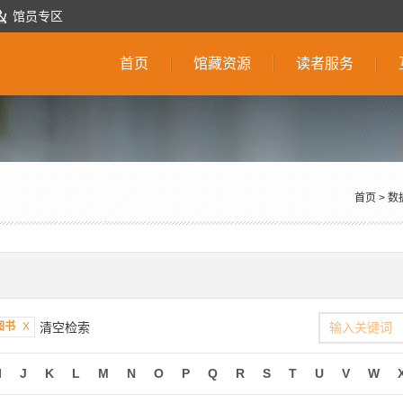
馆员专区
首页
馆藏资源
读者服务
首页
>
数
图书
X
清空检索
I
J
K
L
M
N
O
P
Q
R
S
T
U
V
W