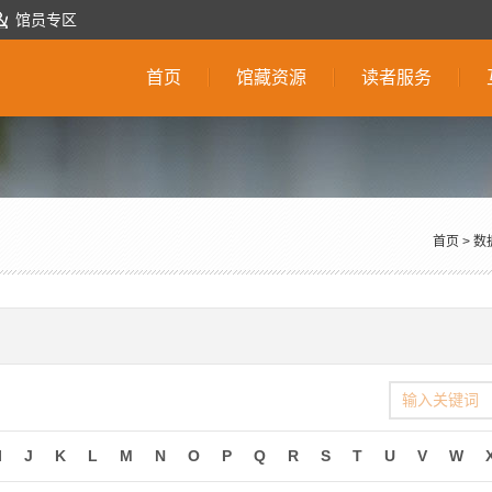
馆员专区
首页
馆藏资源
读者服务
首页
>
数
I
J
K
L
M
N
O
P
Q
R
S
T
U
V
W