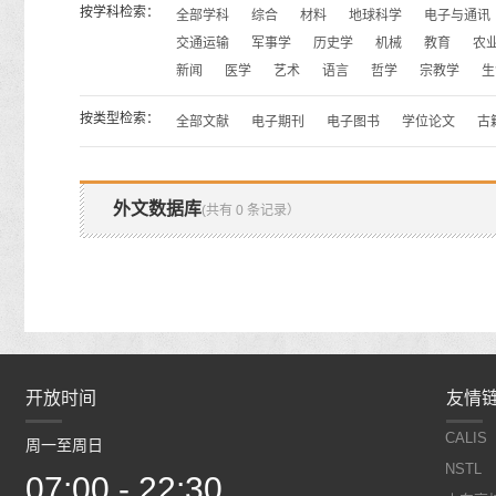
按学科检索：
全部学科
综合
材料
地球科学
电子与通讯
交通运输
军事学
历史学
机械
教育
农
新闻
医学
艺术
语言
哲学
宗教学
生
按类型检索：
全部文献
电子期刊
电子图书
学位论文
古
外文数据库
(共有 0 条记录）
开放时间
开放时间
友情
CALIS
周一至周日
周一至周日
NSTL
07:00 - 22:30
07:00 - 22:30