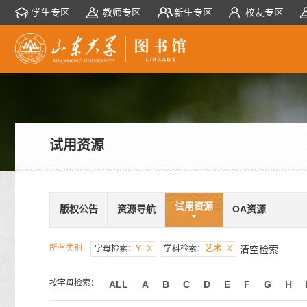
学生专区
教师专区
新生专区
校友专区
试用资源
试用资源
版权公告
资源导航
OA资源
所有类别
字母检索：
Y
X
学科检索：
艺术
X
清空检索
按字母检索：
ALL
A
B
C
D
E
F
G
H