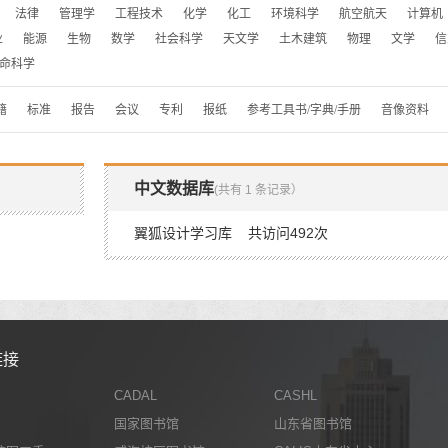
法律
管理学
工程技术
化学
化工
环境科学
航空航天
计算机
业
能源
生物
数学
社会科学
天文学
土木建筑
物理
文学
信
命科学
籍
标准
报告
会议
专利
报纸
参考工具书/字典/手册
音像资料
中文数据库
(共有 1 条记录）
翼狐设计学习库 共访问492次
链接
CADAL
CASHL
国家图书馆
山东省图书馆