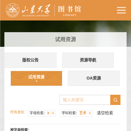
试用资源
版权公告
资源导航
试用资源
OA资源
所有类别
清空检索
字母检索：
X
X
学科检索：
艺术
X
按字母检索：