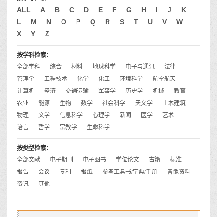
ALL
A
B
C
D
E
F
G
H
I
J
K
L
M
N
O
P
Q
R
S
T
U
V
W
X
Y
Z
按学科检索：
全部学科
综合
材料
地球科学
电子与通讯
法律
管理学
工程技术
化学
化工
环境科学
航空航天
计算机
经济
交通运输
军事学
历史学
机械
教育
农业
能源
生物
数学
社会科学
天文学
土木建筑
物理
文学
信息科学
心理学
新闻
医学
艺术
语言
哲学
宗教学
生命科学
按类型检索：
全部文献
电子期刊
电子图书
学位论文
古籍
标准
报告
会议
专利
报纸
参考工具书/字典/手册
音像资料
资讯
其他