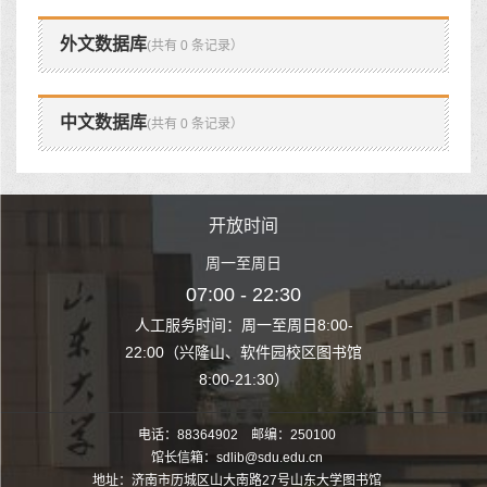
外文数据库
(共有 0 条记录）
中文数据库
(共有 0 条记录）
时间
开放时间
开
至周日
周一至周日
周一
 22:30
07:00 - 22:30
07:00
至周日8:00-
人工服务时间：周一至周日8:00-
人工服务时间：
、软件园校区图书馆
22:00（兴隆山、软件园校区图书馆
22:00（兴隆
1:30）
8:00-21:30）
8:00
电话：88364902 邮编：250100
馆长信箱：sdlib@sdu.edu.cn
地址：济南市历城区山大南路27号山东大学图书馆