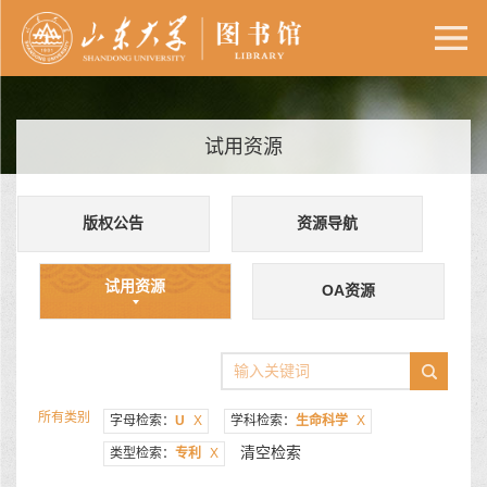
试用资源
版权公告
资源导航
试用资源
OA资源
所有类别
字母检索：
U
X
学科检索：
生命科学
X
清空检索
类型检索：
专利
X