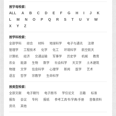
按字母检索：
ALL
A
B
C
D
E
F
G
H
I
J
K
L
M
N
O
P
Q
R
S
T
U
V
W
X
Y
Z
按学科检索：
全部学科
综合
材料
地球科学
电子与通讯
法律
管理学
工程技术
化学
化工
环境科学
航空航天
计算机
经济
交通运输
军事学
历史学
机械
教育
农业
能源
生物
数学
社会科学
天文学
土木建筑
物理
文学
信息科学
心理学
新闻
医学
艺术
语言
哲学
宗教学
生命科学
按类型检索：
全部文献
电子期刊
电子图书
学位论文
古籍
标准
报告
会议
专利
报纸
参考工具书/字典/手册
音像资料
资讯
其他