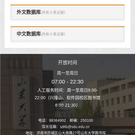
外文数据库
(共有 0 条记录）
中文数据库
(共有 0 条记录）
时间
开放时间
开
至周日
周一至周日
周一
 22:30
07:00 - 22:30
07:00
至周日8:00-
人工服务时间：周一至周日8:00-
人工服务时间：
、软件园校区图书馆
22:00（兴隆山、软件园校区图书馆
22:00（兴隆
1:30）
8:00-21:30）
8:00
电话：88364902 邮编：250100
馆长信箱：sdlib@sdu.edu.cn
地址：济南市历城区山大南路27号山东大学图书馆