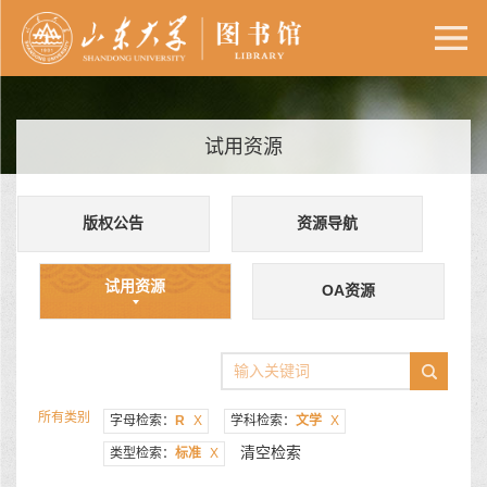
试用资源
版权公告
资源导航
试用资源
OA资源
所有类别
字母检索：
R
X
学科检索：
文学
X
清空检索
类型检索：
标准
X