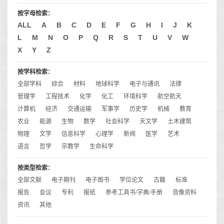
按字母检索：
ALL
A
B
C
D
E
F
G
H
I
J
K
L
M
N
O
P
Q
R
S
T
U
V
W
X
Y
Z
按学科检索：
全部学科
综合
材料
地球科学
电子与通讯
法律
管理学
工程技术
化学
化工
环境科学
航空航天
计算机
经济
交通运输
军事学
历史学
机械
教育
农业
能源
生物
数学
社会科学
天文学
土木建筑
物理
文学
信息科学
心理学
新闻
医学
艺术
语言
哲学
宗教学
生命科学
按类型检索：
全部文献
电子期刊
电子图书
学位论文
古籍
标准
报告
会议
专利
报纸
参考工具书/字典/手册
音像资料
资讯
其他