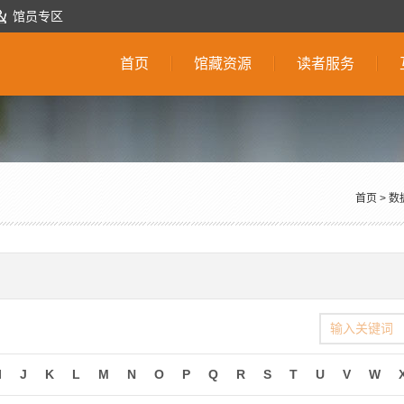
馆员专区
首页
馆藏资源
读者服务
首页
>
数
I
J
K
L
M
N
O
P
Q
R
S
T
U
V
W