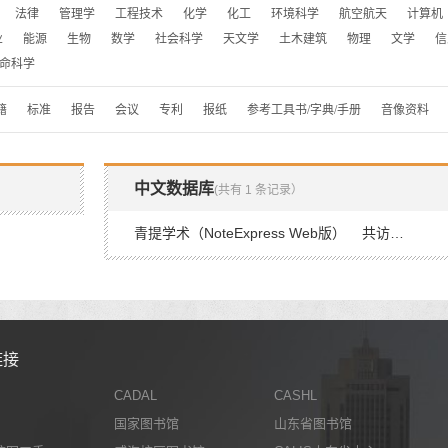
法律
管理学
工程技术
化学
化工
环境科学
航空航天
计算机
业
能源
生物
数学
社会科学
天文学
土木建筑
物理
文学
信
命科学
籍
标准
报告
会议
专利
报纸
参考工具书/字典/手册
音像资料
中文数据库
(共有 1 条记录）
青提学术（NoteExpress Web版） 共访问643次
链接
CADAL
CASHL
国家图书馆
山东省图书馆