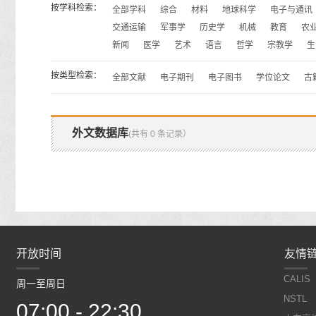
按学科检索：
全部学科
综合
材料
地球科学
电子与通讯
交通运输
军事学
历史学
机械
教育
农
新闻
医学
艺术
语言
哲学
宗教学
生
按类型检索：
全部文献
电子期刊
电子图书
学位论文
古
外文数据库
(共有 0 条记录）
开放时间
开放时间
友情
CALIS
周一至周日
周一至周日
NSTL
07:00 - 22:30
07:00 - 22:30