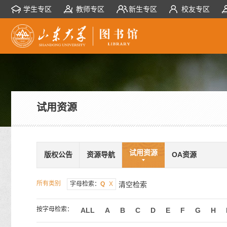
学生专区
教师专区
新生专区
校友专区
试用资源
试用资源
版权公告
资源导航
OA资源
所有类别
字母检索：
Q
X
清空检索
按字母检索：
ALL
A
B
C
D
E
F
G
H